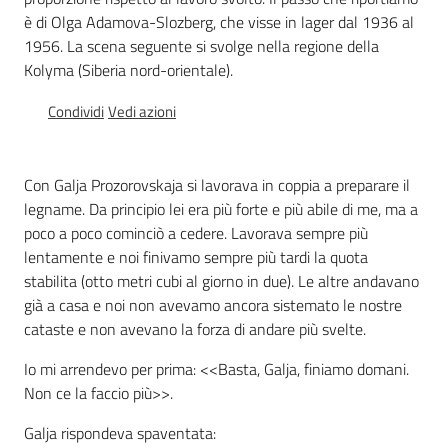
Percorsi
è di Olga Adamova-Slozberg, che visse in lager dal 1936 al
sulla
1956. La scena seguente si svolge nella regione della
memoria
Kolyma (Siberia nord-orientale).
Condividi
Vedi azioni
Seguici
su
Con Galja Prozorovskaja si lavorava in coppia a preparare il
legname. Da principio lei era più forte e più abile di me, ma a
poco a poco cominciò a cedere. Lavorava sempre più
lentamente e noi finivamo sempre più tardi la quota
stabilita (otto metri cubi al giorno in due). Le altre andavano
già a casa e noi non avevamo ancora sistemato le nostre
cataste e non avevano la forza di andare più svelte.
Io mi arrendevo per prima: <<Basta, Galja, finiamo domani.
Non ce la faccio più>>.
Assemblea
legislativa
Galja rispondeva spaventata: