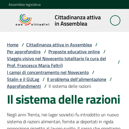
Vai al contenuto
Vai alla navigazione
Vai al footer
Assemblea legislativa
Cittadinanza attiva
Cittadinanza
in Assemblea
attiva in
Assemblea
Home
/
Cittadinanza attiva in Assemblea
/
Per approfondire
/
Proposte educative online
/
Viaggio visivo nel Novecento totalitario (a cura del
Concittadini
/
Prof. Francesco Maria Feltri)
I campi di concentramento nel Novecento
/
Porte
Stalin e il GULag
/
Il problema dell'alimentazione
/
aperte
Approfondimenti
/
Il sistema delle razioni
in
Il sistema delle razioni
Assemblea
Mostre
Negli anni Trenta, nei lager sovietici fu introdotto un nuovo
itineranti
sistema di razioni alimentari, fornite ai deportati in rigida
proporzione rispetto al lavoro svolto. Il passo che riportiamo