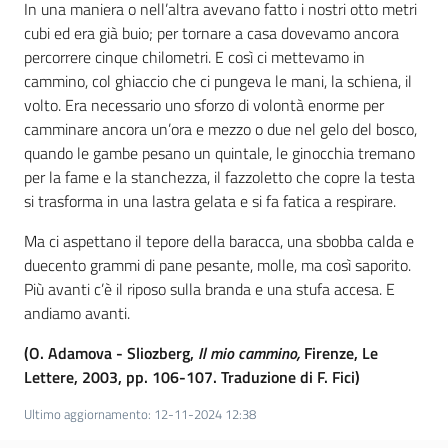
In una maniera o nell’altra avevano fatto i nostri otto metri
cubi ed era già buio; per tornare a casa dovevamo ancora
percorrere cinque chilometri. E così ci mettevamo in
cammino, col ghiaccio che ci pungeva le mani, la schiena, il
volto. Era necessario uno sforzo di volontà enorme per
camminare ancora un’ora e mezzo o due nel gelo del bosco,
quando le gambe pesano un quintale, le ginocchia tremano
per la fame e la stanchezza, il fazzoletto che copre la testa
si trasforma in una lastra gelata e si fa fatica a respirare.
Ma ci aspettano il tepore della baracca, una sbobba calda e
duecento grammi di pane pesante, molle, ma così saporito.
Più avanti c’è il riposo sulla branda e una stufa accesa. E
andiamo avanti.
(O. Adamova - Sliozberg,
Il mio cammino,
Firenze, Le
Lettere, 2003, pp. 106-107. Traduzione di F. Fici)
Ultimo aggiornamento
:
12-11-2024 12:38