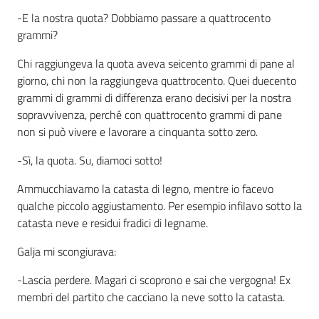
-E la nostra quota? Dobbiamo passare a quattrocento
Assemblea
grammi?
Chi raggiungeva la quota aveva seicento grammi di pane al
Attività
giorno, chi non la raggiungeva quattrocento. Quei duecento
grammi di grammi di differenza erano decisivi per la nostra
Argomenti
sopravvivenza, perché con quattrocento grammi di pane
non si può vivere e lavorare a cinquanta sotto zero.
Per i media
-Sì, la quota. Su, diamoci sotto!
Per i cittadini
Ammucchiavamo la catasta di legno, mentre io facevo
qualche piccolo aggiustamento. Per esempio infilavo sotto la
catasta neve e residui fradici di legname.
Galja mi scongiurava:
-Lascia perdere. Magari ci scoprono e sai che vergogna! Ex
membri del partito che cacciano la neve sotto la catasta.