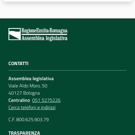
Assemblea
Attività
Argomenti
Per i media
CONTATTI
Assemblea legislativa
Per i cittadini
Viale Aldo Moro, 50
40127 Bologna
Centralino
051 5275226
Cerca telefoni e indirizzi
C.F. 800.625.903.79
TRASPARENZA