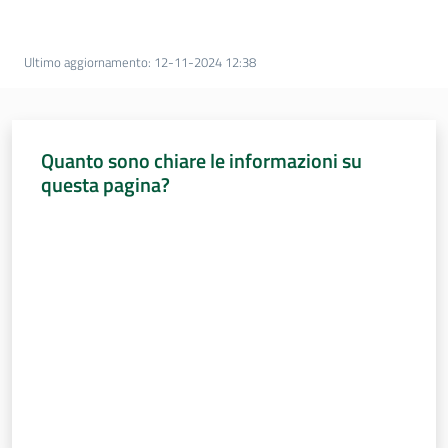
Percorsi
sulla
memoria
Ultimo aggiornamento
:
12-11-2024 12:38
Seguici
Quanto sono chiare le informazioni su
su
questa pagina?
Valuta da 1 a 5 stelle
Assemblea
legislativa