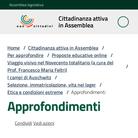
Vai al contenuto
Vai alla navigazione
Vai al footer
Assemblea legislativa
Cittadinanza attiva
Cittadinanza
in Assemblea
attiva in
Assemblea
Home
/
Cittadinanza attiva in Assemblea
/
Per approfondire
/
Proposte educative online
/
Viaggio visivo nel Novecento totalitario (a cura del
Concittadini
/
Prof. Francesco Maria Feltri)
I campi di Auschwitz
/
Porte
Selezione, immatricolazione, vita nei lager
/
aperte
Etica e condizioni estreme
/
Approfondimenti
in
Approfondimenti
Assemblea
Mostre
Condividi
Vedi azioni
itineranti