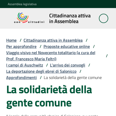
Vai al contenuto
Vai alla navigazione
Vai al footer
Assemblea legislativa
Cittadinanza attiva
Cittadinanza
in Assemblea
attiva in
Assemblea
Home
/
Cittadinanza attiva in Assemblea
/
Per approfondire
/
Proposte educative online
/
Viaggio visivo nel Novecento totalitario (a cura del
Concittadini
/
Prof. Francesco Maria Feltri)
I campi di Auschwitz
/
L’arrivo dei convogli
/
Porte
La deportazione degli ebrei di Salonicco
/
aperte
Approfondimenti
/
La solidarietà della gente comune
in
La solidarietà della
Assemblea
gente comune
Mostre
itineranti