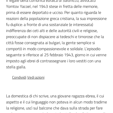
Il legale della comunità ebraica di Salonicco, avvocato
Percorsi
Yomtov Yacoel, nel 1943 stese in fretta delle memorie,
sulla
prima di essere deportato e ucciso. Per quanto riguarda le
memoria
reazioni della popolazione greca cristiana, la sua impressione
fu duplice: a fronte di una sostanziale (e interessata)
indifferenza dei ceti alti e delle autorità civili e religiose,
preoccupate di non dispiacere ai tedeschi e timorose che la
Seguici
città fosse consegnata ai bulgari, la gente semplice si
su
comportò in modo compassionevole e solidale. L’episodio
seguente si riferisce al 25 febbraio 1943, giorno in cui venne
imposto agli ebrei di contrassegnare i loro vestiti con una
stella gialla.
Condividi
Vedi azioni
La domestica di chi scrive, una giovane ragazza ebrea, il cui
aspetto e il cui linguaggio non poteva in alcun modo tradirne
Assemblea
la religione, uscì sul balcone che dava sulla strada per fare
legislativa