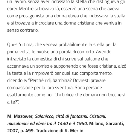
un lavoro, senza aver indossato la stella che distingueva gli
ebrei. Mentre si trovava là, osservò una scena che aveva
Assemblea
come protagonista una donna ebrea che indossava la stella
e si trovava a incrociare una donna cristiana che veniva in
Attività
senso contrario.
Argomenti
Quest’ultima, che vedeva probabilmente la stella per la
prima volta, le rivolse una parola di conforto. Avendo
Per i media
intravisto la domestica di chi scrive sul balcone che
accennava un sorriso e supponendo che fosse cristiana, alzò
la testa e la rimproverò per quel suo comportamento,
Per i cittadini
dicendole: “Perché ridi, bambina? Dovresti provare
compassione per la loro sventura. Sono persone
esattamente come noi. Chi ti dice che domani non toccherà
a te?”.
M. Mazower,
Salonicco, città di fantasmi. Cristiani,
musulmani ed ebrei tra il 1430 e il 1950
, Milano, Garzanti,
2007, p. 499. Traduzione di R. Merlini