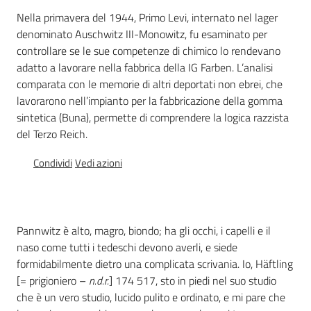
Percorsi
Nella primavera del 1944, Primo Levi, internato nel lager
sulla
denominato Auschwitz III-Monowitz, fu esaminato per
memoria
controllare se le sue competenze di chimico lo rendevano
adatto a lavorare nella fabbrica della IG Farben. L’analisi
comparata con le memorie di altri deportati non ebrei, che
lavorarono nell’impianto per la fabbricazione della gomma
Seguici
sintetica (Buna), permette di comprendere la logica razzista
su
del Terzo Reich.
Condividi
Vedi azioni
Pannwitz è alto, magro, biondo; ha gli occhi, i capelli e il
naso come tutti i tedeschi devono averli, e siede
formidabilmente dietro una complicata scrivania. Io, Häftling
[= prigioniero –
n.d.r.
] 174 517, sto in piedi nel suo studio
Assemblea
che è un vero studio, lucido pulito e ordinato, e mi pare che
legislativa