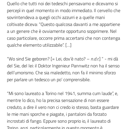
Quello che tutti noi dei tedeschi pensavamo e dicevamo si
percepì in quel momento in modo immediato. Il cervello che
sovrintendeva a quegli occhi azzurri e a quelle mani
coltivate diceva: “Questo qualcosa davanti a me appartiene
a un genere che è ovviamente opportuno sopprimere. Nel
caso particolare, occorre prima accertarsi che non contenga
qualche elemento utilizzabile”. […]
“Wo sind Sie geboren? [= Lei, dov’è nato? –
n.d.r.
] “ - mi dà
del Sie, del lei: il Doktor Ingenieur Pannwitz non ha il senso
dell’umorismo. Che sia maledetto, non fa il minimo sforzo
per parlare un tedesco un po’ comprensibile.
“Mi sono laureato a Torino nel 1941, summa cum laude”, e,
mentre lo dico, ho la precisa sensazione di non essere
creduto, a dire il vero non ci credo io stesso, basta guardare
le mie mani sporche e piagate, i pantaloni da forzato
incrostati di fango. Eppure sono proprio io, il laureato di
Torino, anzi, particolarmente in questo momento è