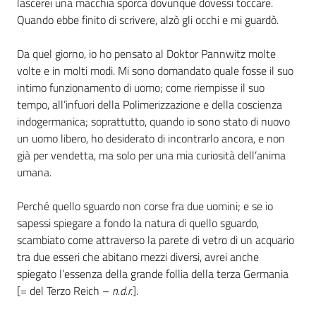
lascerei una macchia sporca dovunque dovessi toccare.
Quando ebbe finito di scrivere, alzò gli occhi e mi guardò.
Assemblea
Da quel giorno, io ho pensato al Doktor Pannwitz molte
Attività
volte e in molti modi. Mi sono domandato quale fosse il suo
intimo funzionamento di uomo; come riempisse il suo
Argomenti
tempo, all’infuori della Polimerizzazione e della coscienza
indogermanica; soprattutto, quando io sono stato di nuovo
Per i media
un uomo libero, ho desiderato di incontrarlo ancora, e non
già per vendetta, ma solo per una mia curiosità dell’anima
umana.
Per i cittadini
Perché quello sguardo non corse fra due uomini; e se io
sapessi spiegare a fondo la natura di quello sguardo,
scambiato come attraverso la parete di vetro di un acquario
tra due esseri che abitano mezzi diversi, avrei anche
spiegato l’essenza della grande follia della terza Germania
[= del Terzo Reich –
n.d.r.
].