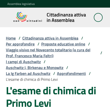
Vai al contenuto
Vai alla navigazione
Vai al footer
Assemblea legislativa
Cittadinanza attiva
Cittadinanza
in Assemblea
attiva in
Assemblea
Home
/
Cittadinanza attiva in Assemblea
/
Per approfondire
/
Proposte educative online
/
Viaggio visivo nel Novecento totalitario (a cura del
Concittadini
/
Prof. Francesco Maria Feltri)
I campi di Auschwitz
/
Porte
Auschwitz I, Birkenau e Monowitz
/
aperte
La Ig Farben ad Auschwitz
/
Approfondimenti
/
in
L'esame di chimica di Primo Levi
Assemblea
L'esame di chimica di
Mostre
Primo Levi
itineranti