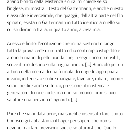
ariano biondo dalla esistenza sicura: mi chiede se so
l’inglese, mi mostra il testo del Gattermann, e anche questo
è assurdo e inverosimile, che quaggiù, dall’altra parte del filo
spinato, esista un Gattermann in tutto identico a quello su
cui studiamo in Italia, in quarto anno, a casa mia.
Adesso è finito: l’eccitazione che mi ha sostenuto lungo
tutta la prova cede d’un tratto ed io contemplo istupidito e
atono la mano di pelle bionda che, in segni incomprensibili,
scrive il mio destino sulla pagina bianca. […] Brancolo per un
attimo nella ricerca di una formula di congedo appropriata:
invano, in tedesco so dire mangiare, lavorare, rubare, morire;
so anche dire acido solforico, pressione atmosferica e
generatore di onde corte, ma non so proprio come si può
salutare una persona di riguardo. […]
Pare che sia andata bene, ma sarebbe insensato farci conto.
Conosco già abbastanza il Lager per sapere che non si
devono mai fare previsioni, specie se ottimistiche. Quello