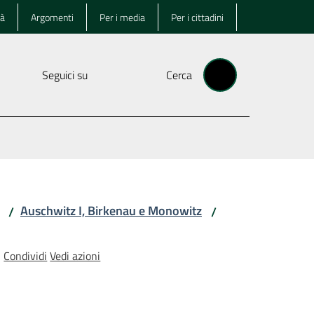
tà
Argomenti
Per i media
Per i cittadini
Seguici su
Cerca
Auschwitz I, Birkenau e Monowitz
/
/
Condividi
Vedi azioni