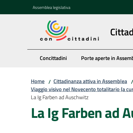
Vai al contenuto
Vai alla navigazione
Vai al footer
Assemblea legislativa
Citta
Concittadini
Porte aperte in Assem
Home
Cittadinanza attiva in Assemblea
/
Viaggio visivo nel Novecento totalitario (a cu
La Ig Farben ad Auschwitz
La Ig Farben ad 