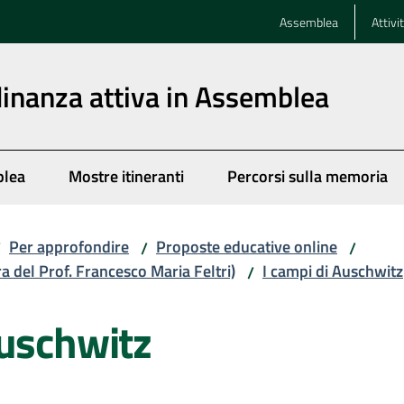
Assemblea
Attivi
dinanza attiva in Assemblea
blea
Mostre itineranti
Percorsi sulla memoria
Per approfondire
Proposte educative online
/
/
/
ra del Prof. Francesco Maria Feltri)
I campi di Auschwitz
/
Auschwitz