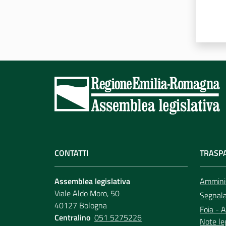
CONTATTI
TRASP
Assemblea legislativa
Amminis
Viale Aldo Moro, 50
Segnala 
40127 Bologna
Foia - A
Centralino
051 5275226
Note le