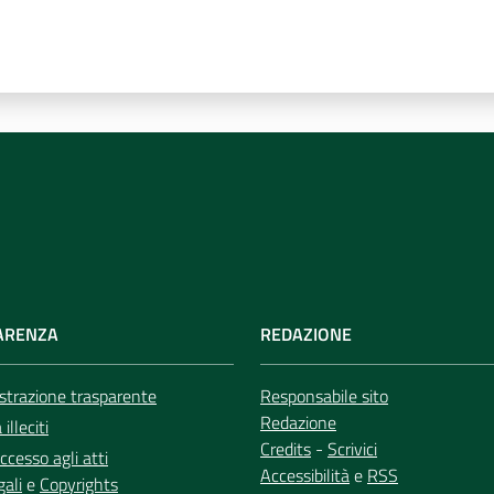
ARENZA
REDAZIONE
trazione trasparente
Responsabile sito
Redazione
illeciti
Credits
-
Scrivici
ccesso agli atti
Accessibilità
e
RSS
gali
e
Copyrights