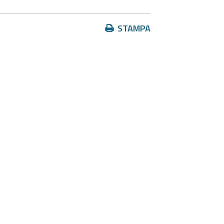
Azioni
STAMPA
sul
documento