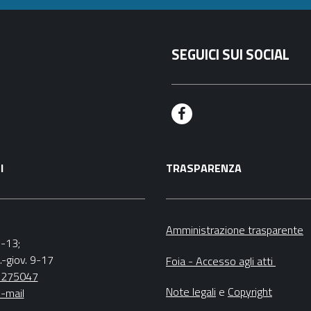
SEGUICI SUI SOCIAL
F
a
I
TRASPARENZA
c
e
b
Amministrazione trasparente
9-13;
o
.-giov. 9-17
Foia - Accesso agli atti
o
5275047
Note legali
e
Copyright
-mail
k