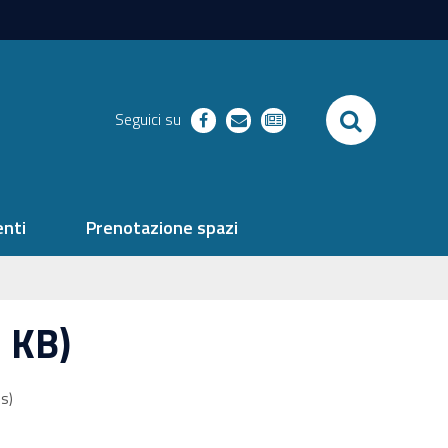
SEARCH
Seguici su
facebook
richieste
newsletter
nti
Prenotazione spazi
 KB)
s)