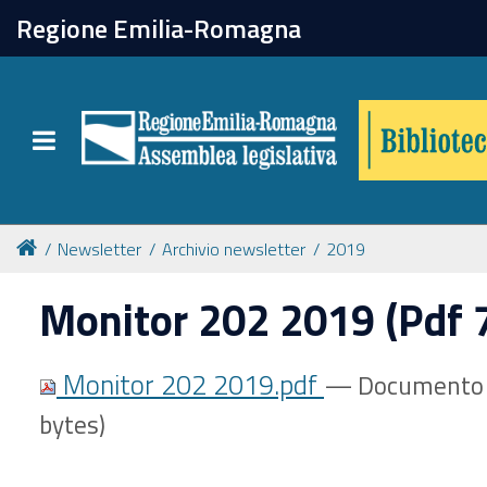
chiudi
Regione Emilia-Romagna
Biblioteca
Toggle navigation
Catalogo online
Collezioni
Newsletter
Archivio newsletter
2019
Monitor 202 2019 (Pdf 
Per approfondire
Monitor 202 2019.pdf
— Documento 
Appuntamenti
bytes)
Prenotazione spazi