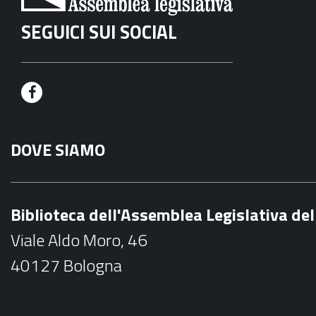
SEGUICI SUI SOCIAL
F
a
DOVE SIAMO
c
e
b
Biblioteca dell'Assemblea Legislativa d
o
Viale Aldo Moro, 46
o
40127 Bologna
k