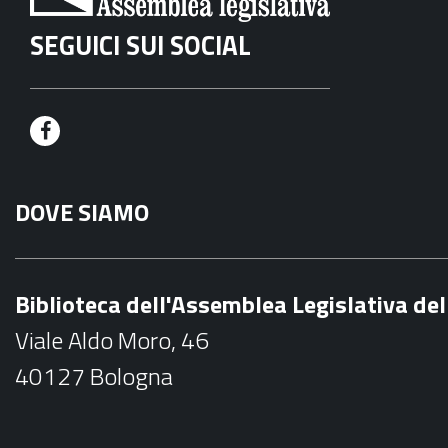
SEGUICI SUI SOCIAL
F
a
DOVE SIAMO
c
e
b
Biblioteca dell'Assemblea Legislativa d
o
Viale Aldo Moro, 46
o
40127 Bologna
k