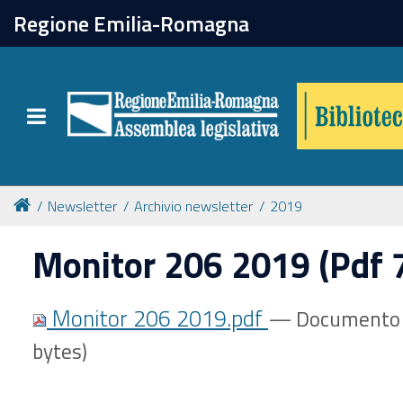
chiudi
Regione Emilia-Romagna
Biblioteca
Toggle navigation
Catalogo online
Collezioni
Newsletter
Archivio newsletter
2019
Monitor 206 2019 (Pdf 
Per approfondire
Monitor 206 2019.pdf
— Documento 
Appuntamenti
bytes)
Prenotazione spazi