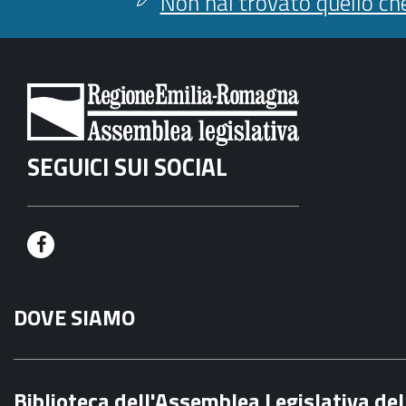
Non hai trovato quello che
SEGUICI SUI SOCIAL
F
a
DOVE SIAMO
c
e
b
Biblioteca dell'Assemblea Legislativa d