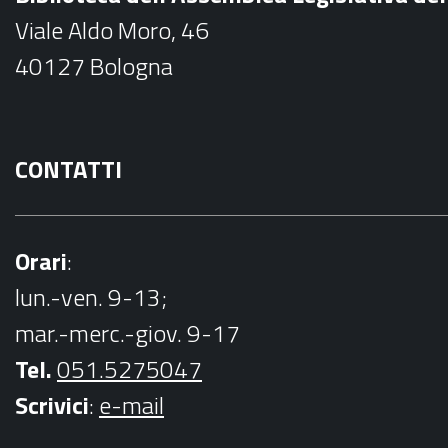
o
Viale Aldo Moro, 46
o
40127 Bologna
k
CONTATTI
Orari
:
lun.-ven. 9-13;
mar.-merc.-giov. 9-17
Tel.
051.5275047
Scrivici
:
e-mail