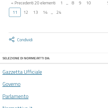
« Precedenti 20 elementi
1
...
8
9
10
11
12
13
14
...
24
Attiva
Condividi
condividi
facebook
twitter
SELEZIONE DI NORME/ATTI DA:
Gazzetta Ufficiale
Governo
Parlamento