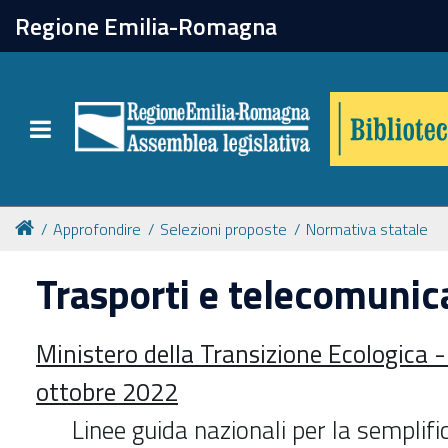
chiudi
Regione Emilia-Romagna
Biblioteca
Toggle navigation
Catalogo online
Collezioni
Approfondire
Selezioni proposte
Normativa statale
Trasporti e telecomunic
Per approfondire
Ministero della Transizione Ecologica 
Appuntamenti
ottobre 2022
Prenotazione spazi
Linee guida nazionali per la semplifi