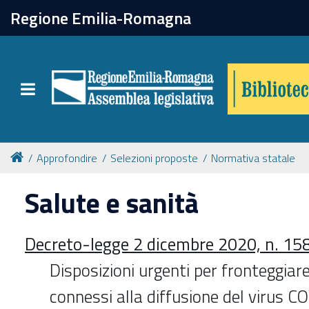
chiudi
Regione Emilia-Romagna
Biblioteca
Toggle navigation
Catalogo online
Collezioni
Approfondire
Selezioni proposte
Normativa statale
Salute e sanità
Per approfondire
Decreto-legge 2 dicembre 2020, n. 15
Appuntamenti
Disposizioni urgenti per fronteggiare 
Prenotazione spazi
connessi alla diffusione del virus C