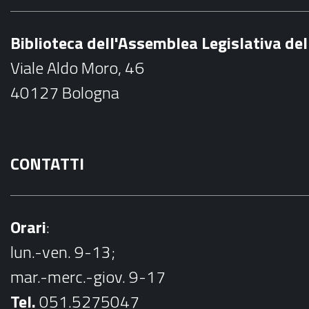
e
b
Biblioteca dell'Assemblea Legislativa d
o
Viale Aldo Moro, 46
o
40127 Bologna
k
CONTATTI
Orari
:
lun.-ven. 9-13;
mar.-merc.-giov. 9-17
Tel.
051.5275047