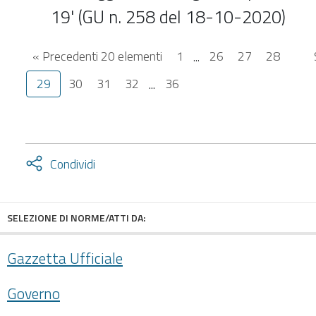
19' (GU n. 258 del 18-10-2020)
« Precedenti 20 elementi
1
...
26
27
28
29
30
31
32
...
36
Attiva
Condividi
condividi
facebook
twitter
SELEZIONE DI NORME/ATTI DA:
Gazzetta Ufficiale
Governo