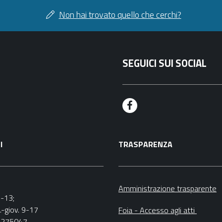
Non hai trovato quello che cerchi?
SEGUICI SUI SOCIAL
F
a
I
TRASPARENZA
c
e
b
Amministrazione trasparente
9-13;
o
.-giov. 9-17
Foia - Accesso agli atti
o
5275047