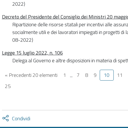
2022)
Decreto del Presidente del Consiglio dei Ministri 20 magg
Ripartizione delle risorse statali per incentivi alle assu
socialmente utili e dei lavoratori impiegati in progetti di 
08-2022)
Legge 15 luglio 2022, n. 106
Delega al Governo e altre disposizioni in materia di sp
« Precedenti 20 elementi
1
...
7
8
9
10
11
25
Attiva
Condividi
condividi
facebook
twitter