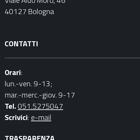
Viale Aldo Moro, 46
o
40127 Bologna
k
CONTATTI
Orari
:
lun.-ven. 9-13;
mar.-merc.-giov. 9-17
Tel.
051.5275047
Scrivici
:
e-mail
TRASPARENZA