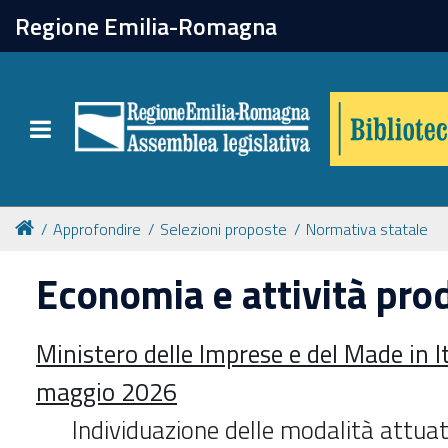
chiudi
Regione Emilia-Romagna
Biblioteca
Toggle navigation
Catalogo online
Collezioni
Approfondire
Selezioni proposte
Normativa statale
Economia e attività pro
Per approfondire
Ministero delle Imprese e del Made in I
Appuntamenti
maggio 2026
Prenotazione spazi
Individuazione delle modalità attuati