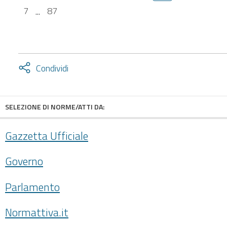
7
...
87
Attiva
Condividi
condividi
facebook
twitter
SELEZIONE DI NORME/ATTI DA:
Gazzetta Ufficiale
Governo
Parlamento
Normattiva.it