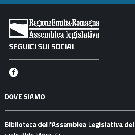
SEGUICI SUI SOCIAL
F
a
DOVE SIAMO
c
e
b
Biblioteca dell'Assemblea Legislativa d
o