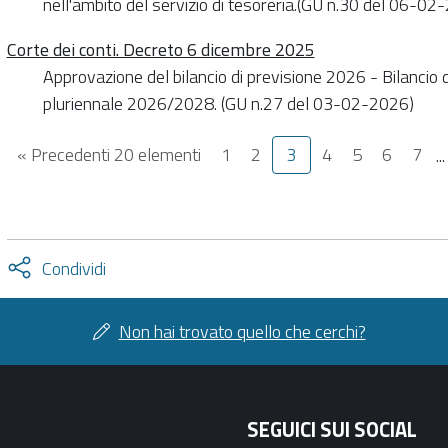
nell'ambito del servizio di tesoreria.(GU n.30 del 06-02
Corte dei conti. Decreto 6 dicembre 2025
Approvazione del bilancio di previsione 2026 - Bilancio d
pluriennale 2026/2028. (GU n.27 del 03-02-2026)
« Precedenti 20 elementi
1
2
3
4
5
6
7
..
Attiva
Condividi
condividi
facebook
twitter
Non hai trovato quello che cerchi?
SEGUICI SUI SOCIAL