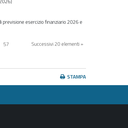
-2026)
i previsione esercizio finanziario 2026 e
Successivi 20 elementi »
.
57
Azioni
STAMPA
sul
documento