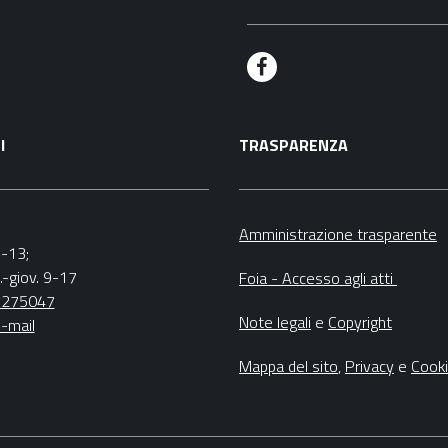
F
a
I
TRASPARENZA
c
e
b
Amministrazione trasparente
9-13;
o
.-giov. 9-17
Foia - Accesso agli atti
o
5275047
Note legali
e
Copyright
-mail
k
Mappa del sito
,
Privacy
e
Cook