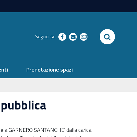
SEARCH
Seguici su
facebook
richieste
newsletter
nti
Prenotazione spazi
 pubblica
Daniela GARNERO SANTANCHE' dalla carica