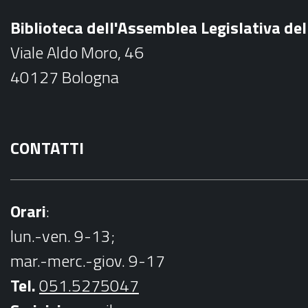
b
Biblioteca dell'Assemblea Legislativa d
o
Viale Aldo Moro, 46
o
40127 Bologna
k
CONTATTI
Orari
:
lun.-ven. 9-13;
mar.-merc.-giov. 9-17
Tel.
051.5275047