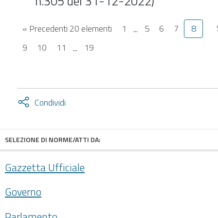
n.305 del 31-12-2022)
« Precedenti 20 elementi
1
...
5
6
7
8
9
10
11
...
19
Attiva
Condividi
condividi
facebook
twitter
SELEZIONE DI NORME/ATTI DA:
Gazzetta Ufficiale
Governo
Parlamento