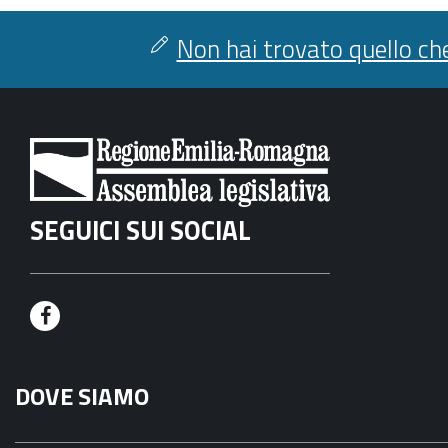
Non hai trovato quello che
SEGUICI SUI SOCIAL
F
a
DOVE SIAMO
c
e