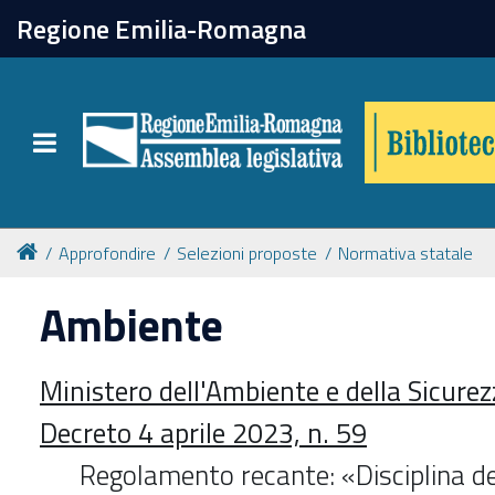
chiudi
Regione Emilia-Romagna
Biblioteca
Toggle navigation
Catalogo online
Collezioni
Approfondire
Selezioni proposte
Normativa statale
Ambiente
Per approfondire
Ministero dell'Ambiente e della Sicure
Appuntamenti
Decreto 4 aprile 2023, n. 59
Prenotazione spazi
Regolamento recante: «Disciplina de