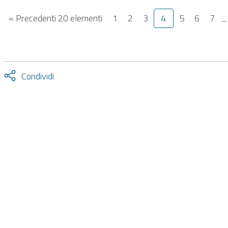
« Precedenti 20 elementi
1
2
3
4
5
6
7
..
Attiva
Condividi
condividi
facebook
twitter