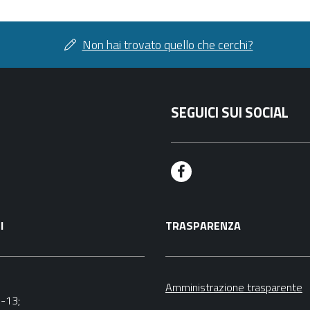
Non hai trovato quello che cerchi?
SEGUICI SUI SOCIAL
F
a
I
TRASPARENZA
c
e
b
Amministrazione trasparente
9-13;
o