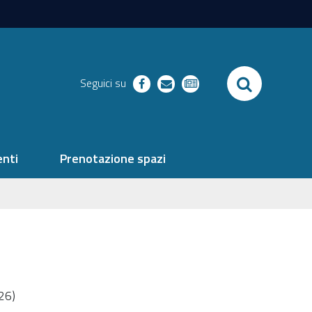
SEARCH
Seguici su
facebook
richieste
newsletter
nti
Prenotazione spazi
026)