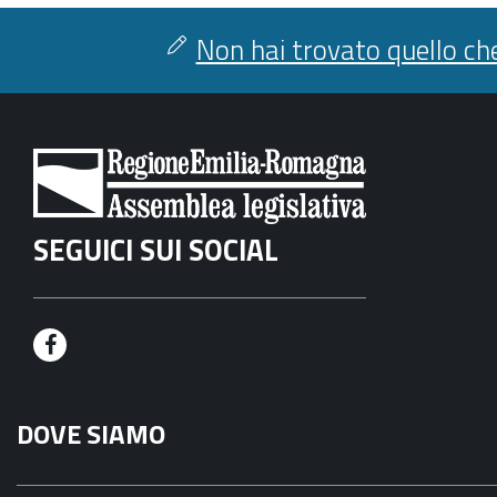
Non hai trovato quello che
SEGUICI SUI SOCIAL
F
a
DOVE SIAMO
c
e