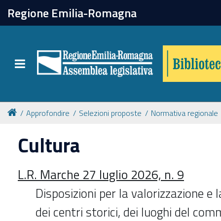
chiudi
Regione Emilia-Romagna
Biblioteca
Toggle navigation
Catalogo online
Collezioni
Approfondire
Selezioni proposte
Normativa regionale
Cultura
Per approfondire
L.R. Marche 27 luglio 2026, n. 9
Appuntamenti
Disposizioni per la valorizzazione e l
Prenotazione spazi
dei centri storici, dei luoghi del com