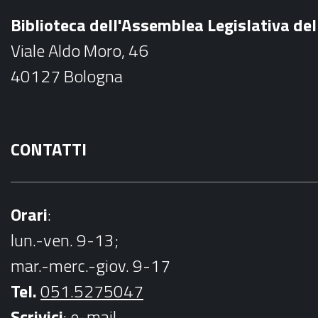
b
Biblioteca dell'Assemblea Legislativa d
o
Viale Aldo Moro, 46
o
40127 Bologna
k
CONTATTI
Orari
:
lun.-ven. 9-13;
mar.-merc.-giov. 9-17
Tel.
051.5275047
Scrivici
:
e-mail