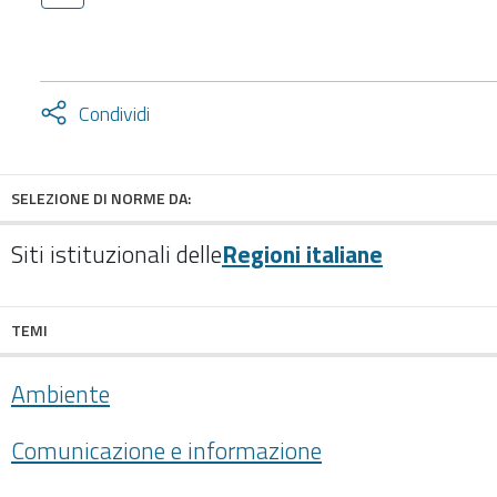
Attiva
Condividi
condividi
facebook
twitter
SELEZIONE DI NORME DA:
Siti istituzionali delle
Regioni italiane
TEMI
Ambiente
Comunicazione e informazione