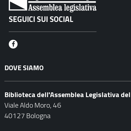
SEGUICI SUI SOCIAL
F
a
DOVE SIAMO
c
e
b
Biblioteca dell'Assemblea Legislativa d
o
Viale Aldo Moro, 46
o
40127 Bologna
k