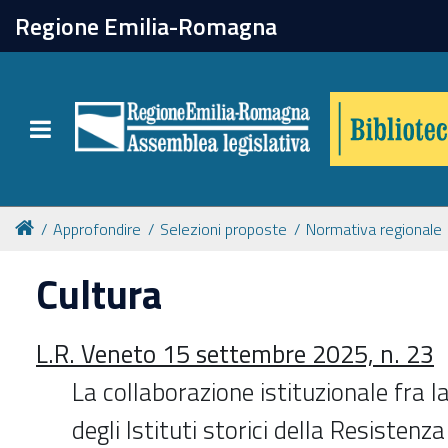
chiudi
Regione Emilia-Romagna
Biblioteca
Toggle navigation
Catalogo online
Collezioni
Approfondire
Selezioni proposte
Normativa regionale
Cultura
Per approfondire
L.R. Veneto 15 settembre 2025, n. 23
Appuntamenti
La collaborazione istituzionale fra l
Prenotazione spazi
degli Istituti storici della Resistenza