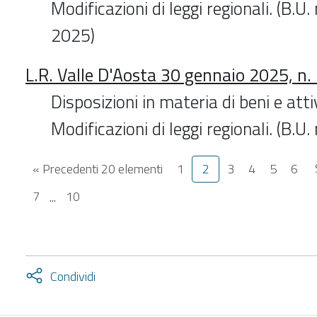
Modificazioni di leggi regionali. (B.U.
2025)
L.R. Valle D'Aosta 30 gennaio 2025, n.
Disposizioni in materia di beni e attiv
Modificazioni di leggi regionali. (B.U
« Precedenti 20 elementi
1
2
3
4
5
6
7
...
10
Attiva
Condividi
condividi
facebook
twitter