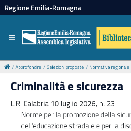
chiudi
Regione Emilia-Romagna
Biblioteca
Toggle navigation
Catalogo online
Collezioni
Approfondire
Selezioni proposte
Normativa regionale
Criminalità e sicurezza
Per approfondire
L.R. Calabria 10 luglio 2026, n. 23
Appuntamenti
Norme per la promozione della sicu
Prenotazione spazi
dell’educazione stradale e per la dis