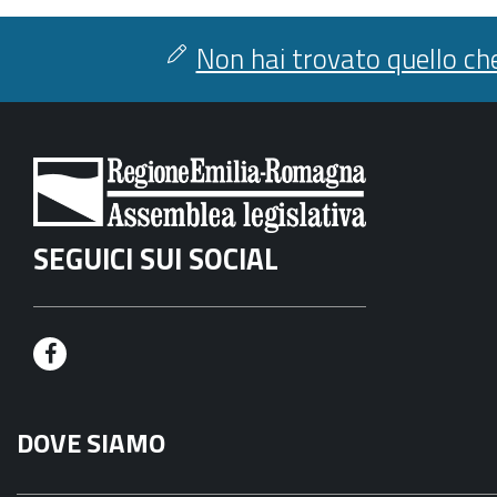
Non hai trovato quello che
SEGUICI SUI SOCIAL
F
a
DOVE SIAMO
c
e