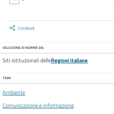
Attiva
Condividi
condividi
facebook
twitter
SELEZIONE DI NORME DA:
Siti istituzionali delle
Regioni italiane
TEMI
Ambiente
Comunicazione e informazione