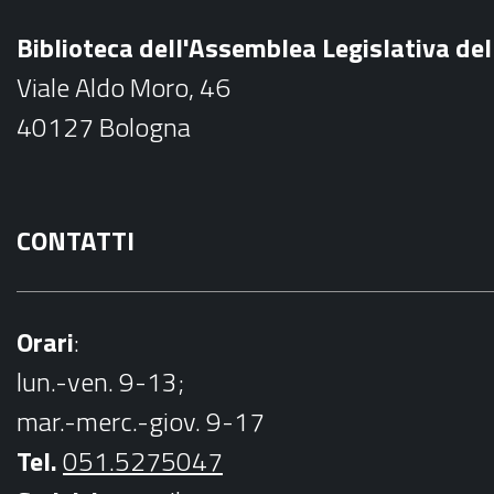
b
Biblioteca dell'Assemblea Legislativa d
o
Viale Aldo Moro, 46
o
40127 Bologna
k
CONTATTI
Orari
:
lun.-ven. 9-13;
mar.-merc.-giov. 9-17
Tel.
051.5275047