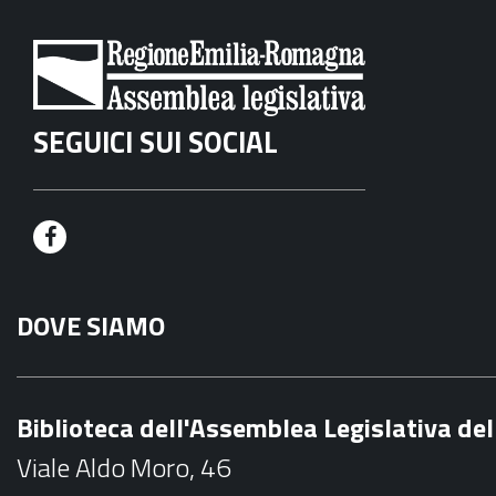
SEGUICI SUI SOCIAL
F
a
DOVE SIAMO
c
e
b
Biblioteca dell'Assemblea Legislativa d
o
Viale Aldo Moro, 46
o