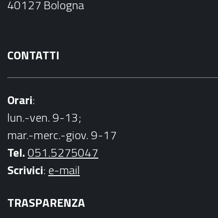
40127 Bologna
k
CONTATTI
Orari
:
lun.-ven. 9-13;
mar.-merc.-giov. 9-17
Tel.
051.5275047
Scrivici
:
e-mail
TRASPARENZA