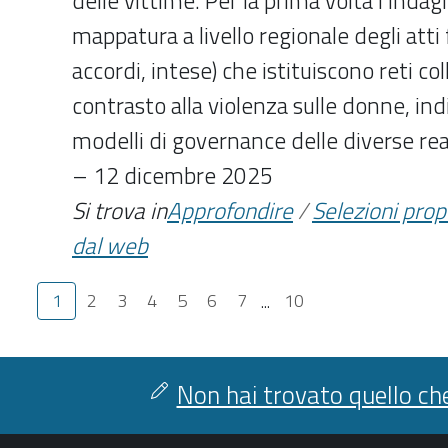
delle vittime. Per la prima volta l’Inda
mappatura a livello regionale degli atti 
accordi, intese) che istituiscono reti col
contrasto alla violenza sulle donne, in
modelli di governance delle diverse real
– 12 dicembre 2025
Si trova in
Approfondire
/
Selezioni pro
dal web
1
2
3
4
5
6
7
...
10
Non hai trovato quello che