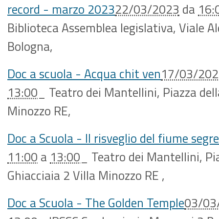
record - marzo 2023
22/03/2023
da
16:
Biblioteca Assemblea legislativa, Viale A
Bologna
,
Doc a scuola - Acqua chit ven
17/03/202
13:00
_
Teatro dei Mantellini, Piazza dell
Minozzo RE
,
Doc a Scuola - Il risveglio del fiume segr
11:00
a
13:00
_
Teatro dei Mantellini, Pi
Ghiacciaia 2 Villa Minozzo RE
,
Doc a Scuola - The Golden Temple
03/03