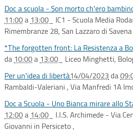
Doc a scuola - Son morto ch'ero bambin
11:00
a
13:00
_
IC1 - Scuola Media Rodar
Rimembranze 28, San Lazzaro di Savena 
*The forgotten front: La Resistenza a B
da
10:00
a
13:00
_
Liceo Minghetti, Bol
Per un'idea di libertà
14/04/2023
da
09:
Rambaldi-Valeriani , Via Manfredi 1A Im
Doc a Scuola - Uno Bianca mirare allo St
12:00
a
14:00
_
I.I.S. Archimede - Via Ce
Giovanni in Persiceto
,