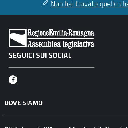
Non hai trovato quello che
SEGUICI SUI SOCIAL
F
a
DOVE SIAMO
c
e
b