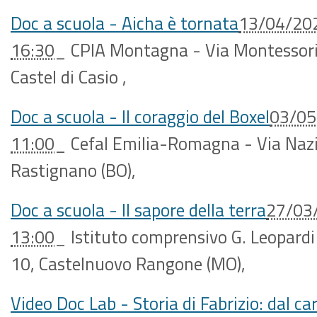
Doc a scuola - Aicha è tornata
13/04/20
16:30
_
CPIA Montagna - Via Montessori
Castel di Casio
,
Doc a scuola - Il coraggio del Boxel
03/05
11:00
_
Cefal Emilia-Romagna - Via Naz
Rastignano (BO)
,
Doc a scuola - Il sapore della terra
27/03
13:00
_
Istituto comprensivo G. Leopardi
10, Castelnuovo Rangone (MO)
,
Video Doc Lab - Storia di Fabrizio: dal ca