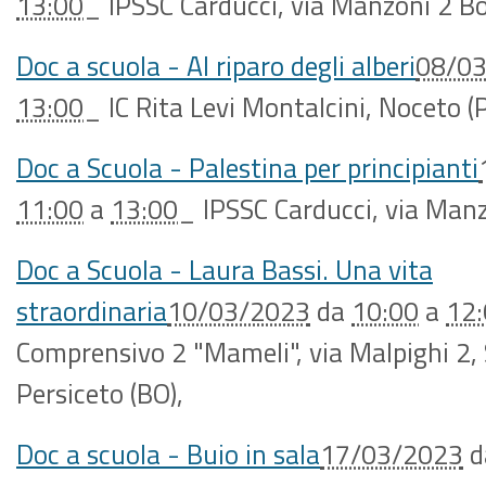
13:00
_
IPSSC Carducci, via Manzoni 2 B
Doc a scuola - Al riparo degli alberi
08/0
13:00
_
IC Rita Levi Montalcini, Noceto (
Doc a Scuola - Palestina per principianti
11:00
a
13:00
_
IPSSC Carducci, via Man
Doc a Scuola - Laura Bassi. Una vita
straordinaria
10/03/2023
da
10:00
a
12
Comprensivo 2 "Mameli", via Malpighi 2,
Persiceto (BO)
,
Doc a scuola - Buio in sala
17/03/2023
d