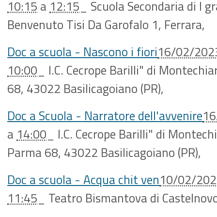
10:15
a
12:15
_
Scuola Secondaria di I g
Benvenuto Tisi Da Garofalo 1, Ferrara
,
Doc a scuola - Nascono i fiori
16/02/202
10:00
_
I.C. Cecrope Barilli" di Montechi
68, 43022 Basilicagoiano (PR)
,
Doc a Scuola - Narratore dell'avvenire
16
a
14:00
_
I.C. Cecrope Barilli" di Montech
Parma 68, 43022 Basilicagoiano (PR)
,
Doc a scuola - Acqua chit ven
10/02/202
11:45
_
Teatro Bismantova di Castelnov