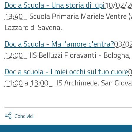
Doc a Scuola - Una storia di lupi
10/02/2
13:40
_
Scuola Primaria Mariele Ventre (
Lazzaro di Savena
,
Doc a Scuola - Ma l'amore c'entra?
03/0
12:00
_
IIS Belluzzi Fioravanti - Bologna
,
Doc a scuola - I miei occhi sul tuo cuore
11:00
a
13:00
_
IIS Archimede, San Giova
Attiva
Condividi
condividi
facebook
twitter