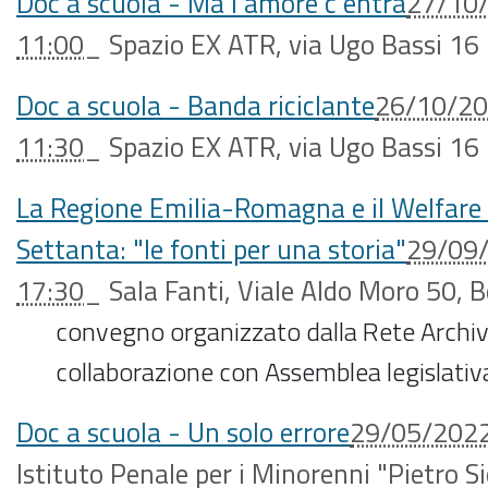
Doc a scuola - Ma l'amore c'entra
27/10
11:00
_
Spazio EX ATR, via Ugo Bassi 16 
Doc a scuola - Banda riciclante
26/10/2
11:30
_
Spazio EX ATR, via Ugo Bassi 16 
La Regione Emilia-Romagna e il Welfare 
Settanta: "le fonti per una storia"
29/09
17:30
_
Sala Fanti, Viale Aldo Moro 50, B
convegno organizzato dalla Rete Archivi
collaborazione con Assemblea legislativ
Doc a scuola - Un solo errore
29/05/202
Istituto Penale per i Minorenni "Pietro Sic