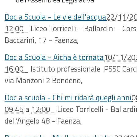
Doc a Scuola - Le vie dell'acqua
22/11/2
12:00
_
Liceo Torricelli - Ballardini - C
Baccarini, 17 - Faenza
,
Doc a Scuola - Aicha è tornata
10/11/20
16:00
_
Istituto professionale IPSSC Car
via Manzoni 2 Bondeno
,
Doc a scuola - Chi mi ridarà quegli anni
0
09:45
a
12:00
_
Liceo Torricelli - Ballard
dell’Angelo 48 - Faenza
,