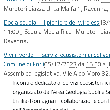
Muratori piazza U. La Malfa 1, Ravenna
,
Doc a scuola - Il pioniere del wireless
13/
11:00
_
Scuola Media Ricci-Muratori piaz
Ravenna
,
Vivi il verde - I servizi ecosistemici del v
Comune di Forlì
05/12/2023
da
15:00
a
Assemblea legislativa, V.le Aldo Moro 32
,
Incontro dedicato ai servizi ecosistemic
organizzato dall’Area Geologia Suoli e S
Emilia-Romagna in collaborazione con l
dell’Assemblea Legislativa