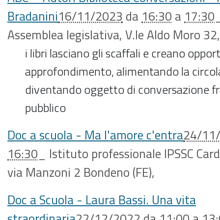
Bradanini
16/11/2023
da
16:30
a
17:30
Assemblea legislativa, V.le Aldo Moro 32
,
i libri lasciano gli scaffali e creano oppor
approfondimento, alimentando la circola
diventando oggetto di conversazione fra ch
pubblico
Doc a scuola - Ma l'amore c'entra
24/11
16:30
_
Istituto professionale IPSSC Car
via Manzoni 2 Bondeno (FE)
,
Doc a Scuola - Laura Bassi. Una vita
straordinaria
22/12/2022
da
11:00
a
13