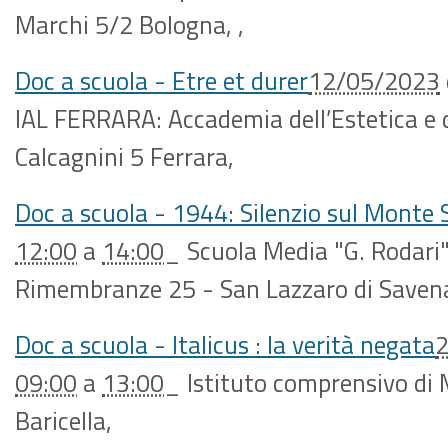
Marchi 5/2 Bologna,
,
Doc a scuola - Etre et durer
12/05/2023
IAL FERRARA: Accademia dell’Estetica e 
Calcagnini 5 Ferrara
,
Doc a scuola - 1944: Silenzio sul Monte 
12:00
a
14:00
_
Scuola Media "G. Rodari"
Rimembranze 25 - San Lazzaro di Saven
Doc a scuola - Italicus : la verità negata
09:00
a
13:00
_
Istituto comprensivo di 
Baricella
,