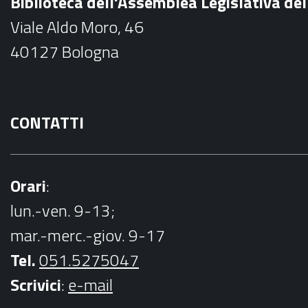
Biblioteca dell'Assemblea Legislativa d
o
Viale Aldo Moro, 46
o
40127 Bologna
k
CONTATTI
Orari
:
lun.-ven. 9-13;
mar.-merc.-giov. 9-17
Tel.
051.5275047
Scrivici
:
e-mail