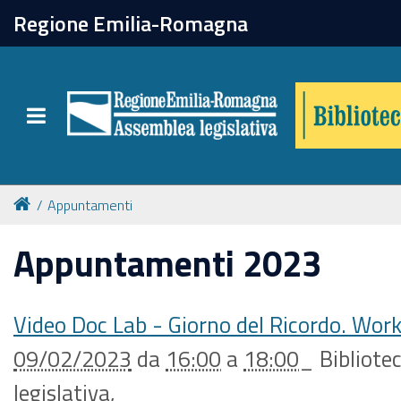
chiudi
Regione Emilia-Romagna
Biblioteca
Toggle navigation
Catalogo online
Collezioni
Appuntamenti
Appuntamenti 2023
Per approfondire
Appuntamenti
Video Doc Lab - Giorno del Ricordo. Work
09/02/2023
da
16:00
a
18:00
_
Bibliote
Prenotazione spazi
legislativa
,