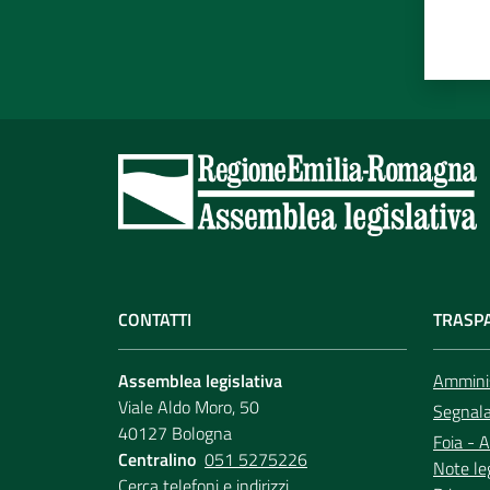
CONTATTI
TRASP
Assemblea legislativa
Amminis
Viale Aldo Moro, 50
Segnala 
40127 Bologna
Foia - A
Centralino
051 5275226
Note le
Cerca telefoni e indirizzi