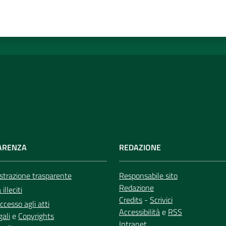
ARENZA
REDAZIONE
trazione trasparente
Responsabile sito
Redazione
illeciti
Credits
-
Scrivici
ccesso agli atti
Accessibilità
e
RSS
gali
e
Copyrights
Intranet