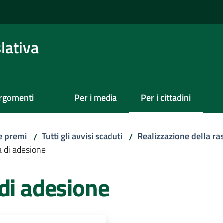
lativa
rgomenti
Per i media
Per i cittadini
Menu selezionato
 e premi
Tutti gli avvisi scaduti
Realizzazione della r
/
/
a di adesione
di adesione