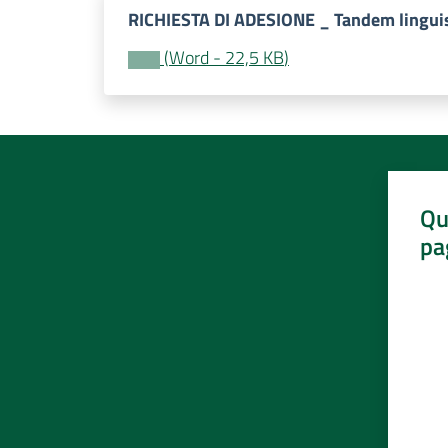
RICHIESTA DI ADESIONE _ Tandem linguis
(
Word
-
22,5 KB
)
Qu
pa
Valut