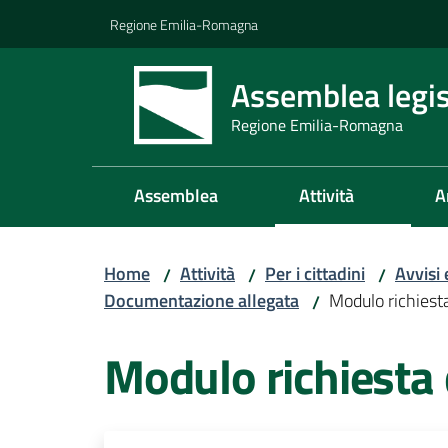
Vai al contenuto
Vai alla navigazione
Vai al footer
Regione Emilia-Romagna
Assemblea legis
Regione Emilia-Romagna
Assemblea
Attività
A
Home
Attività
Per i cittadini
Avvisi
/
/
/
Documentazione allegata
Modulo richiest
/
Modulo richiesta 