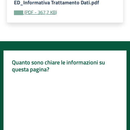
Per
ED_Informativa Trattamento Dati.pdf
i
(
PDF
-
367,7 KB
)
media
Per
i
cittadini
Menu selezionato
Quanto sono chiare le informazioni su
questa pagina?
Valuta da 1 a 5 stelle