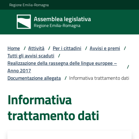
Vai al contenuto
Vai alla navigazione
Vai al footer
Regione Emilia-Romagna
Assemblea legislativa
Assemblea
Regione Emilia-Romagna
legislativa
Regione Emilia-
Romagna
Home
/
Attività
/
Per i cittadini
/
Avvisi e premi
/
Tutti gli avvisi scaduti
/
Realizzazione della rassegna delle lingue europee –
Assemblea
/
Anno 2017
Documentazione allegata
/
Informativa trattamento dati
Attività
Informativa
trattamento dati
Argomenti