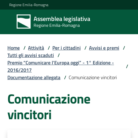
Vai al contenuto
Vai alla navigazione
Vai al footer
Regione Emilia-Romagna
Assemblea legislativa
Assemblea
Regione Emilia-Romagna
legislativa
Regione Emilia-
Romagna
Home
/
Attività
/
Per i cittadini
/
Avvisi e premi
/
Tutti gli avvisi scaduti
/
Premio “Comunicare l’Europa oggi” - 1° Edizione -
Assemblea
/
2016/2017
Documentazione allegata
/
Comunicazione vincitori
Attività
Comunicazione
vincitori
Argomenti