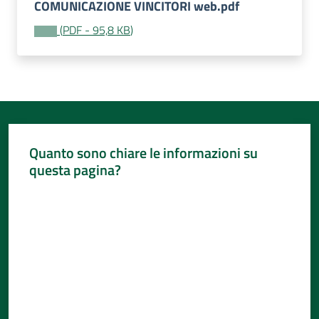
Per
COMUNICAZIONE VINCITORI web.pdf
i
(
PDF
-
95,8 KB
)
media
Per
i
cittadini
Menu selezionato
Quanto sono chiare le informazioni su
questa pagina?
Valuta da 1 a 5 stelle