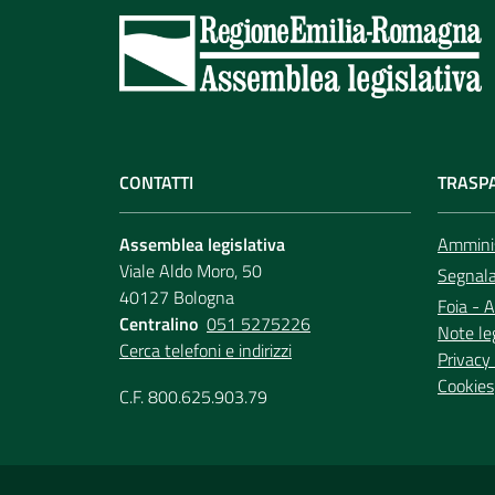
CONTATTI
TRASP
Assemblea legislativa
Amminis
Viale Aldo Moro, 50
Segnala 
40127 Bologna
Foia - A
Centralino
051 5275226
Note le
Cerca telefoni e indirizzi
Privacy 
Cookies
C.F. 800.625.903.79