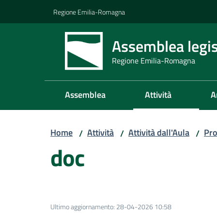
Vai al contenuto
Vai alla navigazione
Vai al footer
Regione Emilia-Romagna
Assemblea legis
Regione Emilia-Romagna
Assemblea
Attività
A
Home
Attività
Attività dall'Aula
Pro
/
/
/
doc
Ultimo aggiornamento
:
28-04-2026 10:58