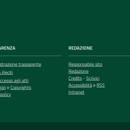
ARENZA
REDAZIONE
trazione trasparente
Responsabile sito
Redazione
illeciti
Credits
-
Scrivici
ccesso agli atti
Accessibilità
e
RSS
gali
e
Copyrights
Intranet
policy