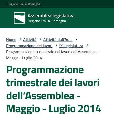
Vai al contenuto
Vai alla navigazione
Vai al footer
Regione Emilia-Romagna
Assemblea legislativa
Assemblea
Regione Emilia-Romagna
legislativa
Regione Emilia-
Romagna
Home
/
Attività
/
Attività dall'Aula
/
Programmazione dei lavori
/
IX Legislatura
/
Programmazione trimestrale dei lavori dell’Assemblea -
Assemblea
Maggio - Luglio 2014
Programmazione
Attività
trimestrale dei lavori
dell’Assemblea -
Argomenti
Maggio - Luglio 2014