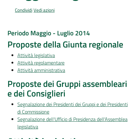
Per
i
Condividi
Vedi azioni
media
Periodo Maggio - Luglio 2014
Per
i
Proposte della Giunta regionale
cittadini
Attività legislativa
Attività regolamentare
Attività amministrativa
Proposte dei Gruppi assembleari
e dei Consiglieri
Segnalazione dei Presidenti dei Gruppi e dei Presidenti
di Commissione
Segnalazione dell'Ufficio di Presidenza dell'Assemblea
legislativa