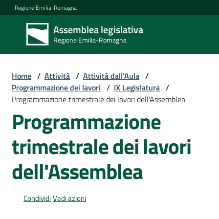
Vai al contenuto
Vai alla navigazione
Vai al footer
Regione Emilia-Romagna
Assemblea legislativa
Assemblea
Regione Emilia-Romagna
legislativa
Regione Emilia-
Romagna
Home
/
Attività
/
Attività dall'Aula
/
Programmazione dei lavori
/
IX Legislatura
/
Programmazione trimestrale dei lavori dell'Assemblea
Assemblea
Programmazione
trimestrale dei lavori
Attività
dell'Assemblea
Argomenti
Condividi
Vedi azioni