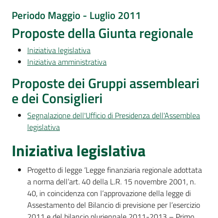
Per
Periodo Maggio - Luglio 2011
i
media
Proposte della Giunta regionale
Iniziativa legislativa
Per
Iniziativa amministrativa
i
cittadini
Proposte dei Gruppi assembleari
e dei Consiglieri
Segnalazione dell'Ufficio di Presidenza dell'Assemblea
legislativa
Iniziativa legislativa
Progetto di legge ‘Legge finanziaria regionale adottata
a norma dell’art. 40 della L.R. 15 novembre 2001, n.
40, in coincidenza con l’approvazione della legge di
Assestamento del Bilancio di previsione per l’esercizio
2011 e del bilancio pluriennale 2011-2013 – Primo