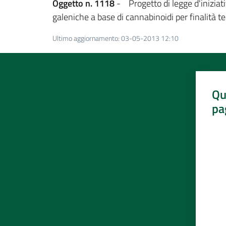
Oggetto n. 1118
- Progetto di legge d'iniziati
galeniche a base di cannabinoidi per finalità t
Ultimo aggiornamento
:
03-05-2013 12:10
Qu
pa
Valut