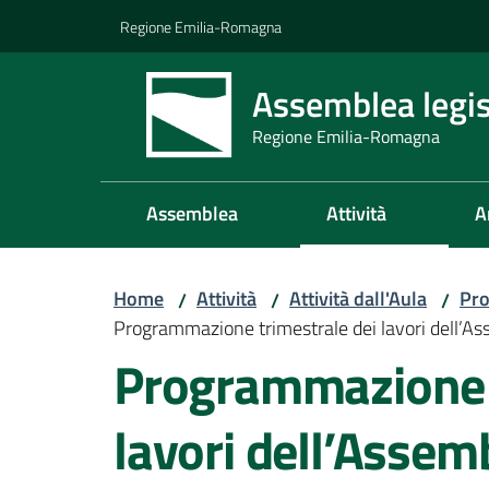
Vai al contenuto
Vai alla navigazione
Vai al footer
Regione Emilia-Romagna
Assemblea legis
Regione Emilia-Romagna
Assemblea
Attività
A
Home
Attività
Attività dall'Aula
Pro
/
/
/
Programmazione trimestrale dei lavori dell’As
Programmazione t
lavori dell’Assem