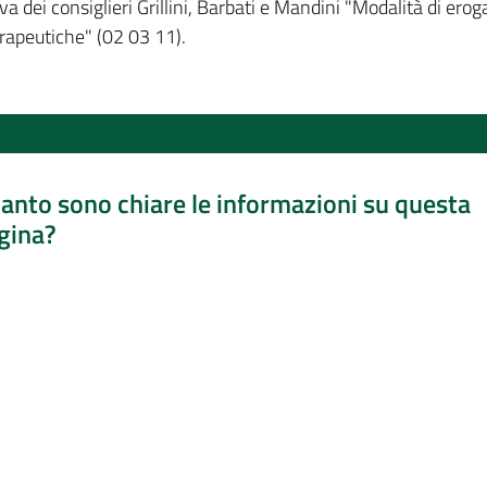
va dei consiglieri Grillini, Barbati e Mandini "Modalità di ero
erapeutiche" (02 03 11).
anto sono chiare le informazioni su questa
gina?
a da 1 a 5 stelle