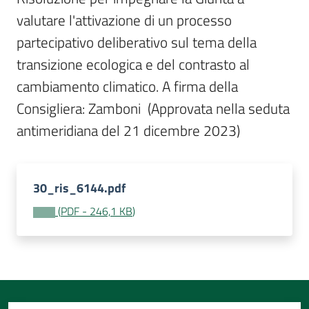
Per
valutare l'attivazione di un processo 
i
media
partecipativo deliberativo sul tema della 
transizione ecologica e del contrasto al 
Per
cambiamento climatico. A firma della 
i
Consigliera: Zamboni  (Approvata nella seduta 
cittadini
antimeridiana del 21 dicembre 2023)
30_ris_6144.pdf
(
PDF
-
246,1 KB
)