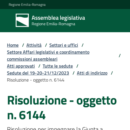
Vai al contenuto
Vai alla navigazione
Vai al footer
Regione Emilia-Romagna
Assemblea legislativa
Assemblea
Regione Emilia-Romagna
legislativa
Regione Emilia-
Romagna
Home
/
Attività
/
Settori e uffici
/
Settore Affari legislativi e coordinamento
/
commissioni assembleari
Assemblea
Atti approvati
/
Tutte le sedute
/
Sedute del 19-20-21/12/2023
/
Atti di indirizzo
/
Risoluzione - oggetto n. 6144
Attività
Risoluzione - oggetto
Argomenti
n. 6144
Risoluzione per impegnare la Giunta a 