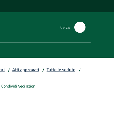
Cerca
ari
Atti approvati
Tutte le sedute
/
/
/
Condividi
Vedi azioni