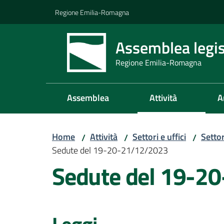
Vai al contenuto
Vai alla navigazione
Vai al footer
Regione Emilia-Romagna
Assemblea legis
Regione Emilia-Romagna
Assemblea
Attività
A
Home
Attività
Settori e uffici
Setto
/
/
/
Sedute del 19-20-21/12/2023
Sedute del 19-2