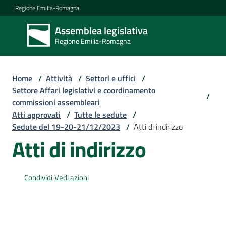
Vai al contenuto
Vai alla navigazione
Vai al footer
Regione Emilia-Romagna
Assemblea legislativa
Assemblea
Regione Emilia-Romagna
legislativa
Regione Emilia-
Romagna
Home
/
Attività
/
Settori e uffici
/
Settore Affari legislativi e coordinamento
/
commissioni assembleari
Assemblea
Atti approvati
/
Tutte le sedute
/
Sedute del 19-20-21/12/2023
/
Atti di indirizzo
Atti di indirizzo
Attività
Condividi
Vedi azioni
Argomenti