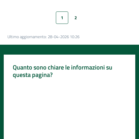
Per
i
media
1
2
Pagina precedente
Pagina
Pagina
Pagina successiva
Per
Ultimo aggiornamento
:
28-04-2026 10:26
i
cittadini
Quanto sono chiare le informazioni su
questa pagina?
Valuta da 1 a 5 stelle