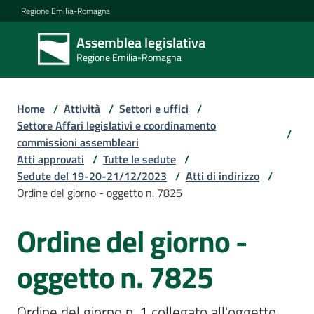
Vai al contenuto
Vai alla navigazione
Vai al footer
Regione Emilia-Romagna
Assemblea legislativa
Assemblea
Regione Emilia-Romagna
legislativa
Regione Emilia-
Romagna
Home
/
Attività
/
Settori e uffici
/
Settore Affari legislativi e coordinamento
/
commissioni assembleari
Assemblea
Atti approvati
/
Tutte le sedute
/
Sedute del 19-20-21/12/2023
/
Atti di indirizzo
/
Ordine del giorno - oggetto n. 7825
Attività
Ordine del giorno -
Argomenti
oggetto n. 7825
Ordine del giorno n. 1 collegato all'oggetto 