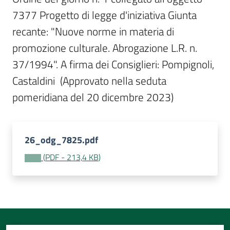
Per
7377 Progetto di legge d'iniziativa Giunta 
i
media
recante: "Nuove norme in materia di 
promozione culturale. Abrogazione L.R. n. 
Per
37/1994". A firma dei Consiglieri: Pompignoli, 
i
Castaldini  (Approvato nella seduta 
cittadini
pomeridiana del 20 dicembre 2023)
26_odg_7825.pdf
(
PDF
-
213,4 KB
)