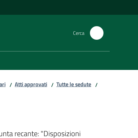
Cerca
ari
Atti approvati
Tutte le sedute
/
/
/
unta recante: "Disposizioni 