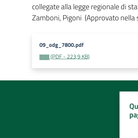
collegate alla legge regionale di stab
Zamboni, Pigoni  (Approvato nella
09_odg_7800.pdf
(
PDF
-
223,9 KB
)
Qu
pa
Valut