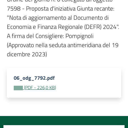
Per
7598 - Proposta d'iniziativa Giunta recante: 
i
media
"Nota di aggiornamento al Documento di 
Economia e Finanza Regionale (DEFR) 2024". 
Per
A firma del Consigliere: Pompignoli  
i
(Approvato nella seduta antimeridiana del 19 
cittadini
dicembre 2023)
06_odg_7792.pdf
(
PDF
-
226,0 KB
)