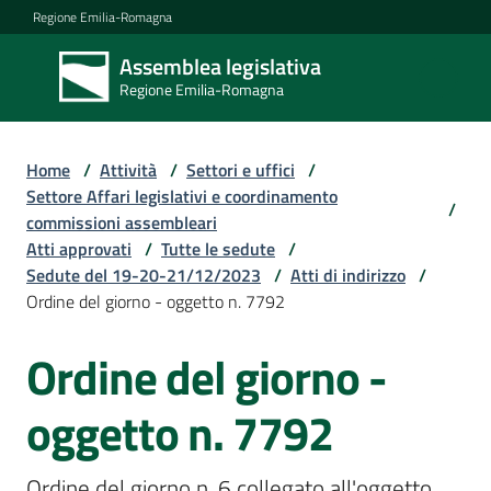
Vai al contenuto
Vai alla navigazione
Vai al footer
Regione Emilia-Romagna
Assemblea legislativa
Assemblea
Regione Emilia-Romagna
legislativa
Regione Emilia-
Romagna
Home
/
Attività
/
Settori e uffici
/
Settore Affari legislativi e coordinamento
/
commissioni assembleari
Assemblea
Atti approvati
/
Tutte le sedute
/
Sedute del 19-20-21/12/2023
/
Atti di indirizzo
/
Ordine del giorno - oggetto n. 7792
Attività
Ordine del giorno -
Argomenti
oggetto n. 7792
Ordine del giorno n. 6 collegato all'oggetto 