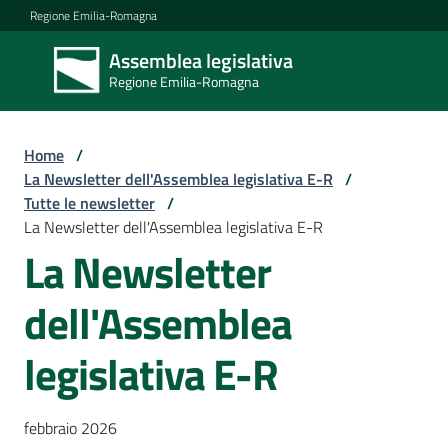
Vai al contenuto
Vai alla navigazione
Vai al footer
Regione Emilia-Romagna
Assemblea legislativa
Assemblea
Regione Emilia-Romagna
legislativa
Regione Emilia-
Romagna
Home
/
La Newsletter dell'Assemblea legislativa E-R
/
Tutte le newsletter
/
Assemblea
La Newsletter dell'Assemblea legislativa E-R
La Newsletter
Attività
dell'Assemblea
legislativa E-R
Argomenti
febbraio 2026