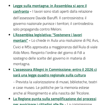
Legge sulla montagna: in Assemblea si apre il
confronto
-
I lavori sono stati aperti dalla relazione
dell’assessore Davide Baruffi. Il centrosinistra: il
governo nazionale punisce i territori; il centrodestra:
solo propaganda contro Meloni.
L'Assemblea legislativa: "Sostenere i lavori
montani"
-
Lo chiede in Aula una risoluzione di Pd, Avs,
Civici e M5s approvata a maggioranza dall’Aula di viale
Aldo Moro. Respinto l’ordine del giorno di FdI a
sostegno delle scelte del governo in materia di
montagna.
L'assessora Allegni in Commissione: entro il 2026 ci
sarà una legge quadro regionale sulla cultura
- Prevista la valorizzazione di musei, biblioteche, teatri
e case museo. Le politiche per la memoria estese
anche al Risorgimento e alla nascita del Tricolore.
La Regione punta sulla semplificazione dei processi
per avvicinare i cittadini alle Pa
- La commissione