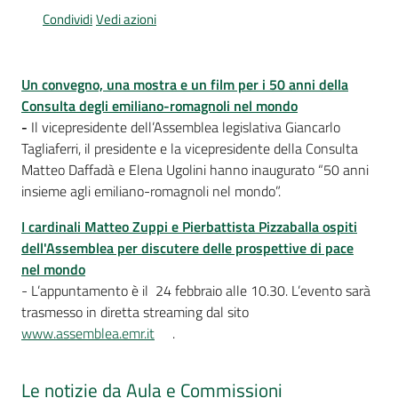
Per
Condividi
Vedi azioni
i
media
Un convegno, una mostra e un film per i 50 anni della
Per
Consulta degli emiliano-romagnoli nel mondo
i
-
Il vicepresidente dell’Assemblea legislativa Giancarlo
cittadini
Tagliaferri, il presidente e la vicepresidente della Consulta
Matteo Daffadà e Elena Ugolini hanno inaugurato “50 anni
insieme agli emiliano-romagnoli nel mondo”.
I cardinali Matteo Zuppi e Pierbattista Pizzaballa ospiti
dell'Assemblea per discutere delle prospettive di pace
nel mondo
- L’appuntamento è il 24 febbraio alle 10.30. L’evento sarà
trasmesso in diretta streaming dal sito
www.assemblea.emr.it
.
Le notizie da Aula e Commissioni