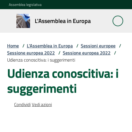
Vai al contenuto
Vai alla navigazione
Vai al footer
Assemblea legislativa
L'Assemblea
L'Assemblea in Europa
in Europa
Home
/
L'Assemblea in Europa
/
Sessioni europee
/
Cos'è
Sessione europea 2022
/
Sessione europea 2022
/
la
Udienza conoscitiva: i suggerimenti
Sessione
Udienza conoscitiva: i
europea
suggerimenti
La
Rete
europea
Condividi
Vedi azioni
regionale
Le