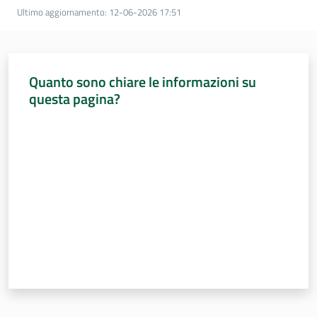
Sessioni
Ultimo aggiornamento
:
12-06-2026 17:51
europee
Menu selezionato
Notizie
Quanto sono chiare le informazioni su
questa pagina?
Valuta da 1 a 5 stelle
Assemblea
legislativa
Assemblea
Attività
Argomenti
Per i media