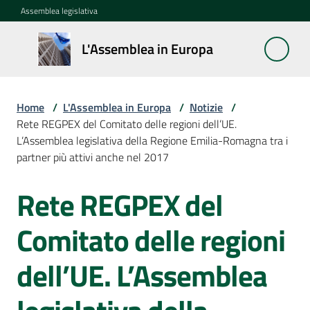
Vai al contenuto
Vai alla navigazione
Vai al footer
Assemblea legislativa
L'Assemblea
L'Assemblea in Europa
in Europa
Home
/
L'Assemblea in Europa
/
Notizie
/
Cos'è
Rete REGPEX del Comitato delle regioni dell’UE.
la
L’Assemblea legislativa della Regione Emilia-Romagna tra i
Sessione
partner più attivi anche nel 2017
europea
Rete REGPEX del
Salta al contenuto
La
Rete
Comitato delle regioni
europea
regionale
dell’UE. L’Assemblea
Le