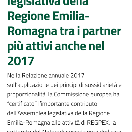
legislativa della
Sessioni
europee
Regione Emilia-
Romagna tra i partner
Notizie
Menu selezionato
più attivi anche nel
2017
Assemblea
legislativa
Nella Relazione annuale 2017 
sull’applicazione dei principi di sussidiarietà e 
Assemblea
proporzionalità, la Commissione europea ha 
Attività
“certificato” l’importante contributo 
dell’Assemblea legislativa della Regione 
Argomenti
Emilia-Romagna alle attività di REGPEX, la 
sottorete del Network sussidiarietà dedicata 
Per i media