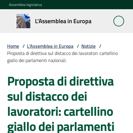
Vai al contenuto
Vai alla navigazione
Vai al footer
Assemblea legislativa
L'Assemblea
L'Assemblea in Europa
in Europa
Home
/
L'Assemblea in Europa
/
Notizie
/
Cos'è
Proposta di direttiva sul distacco dei lavoratori: cartellino
la
giallo dei parlamenti nazionali.
Sessione
europea
Proposta di direttiva
Salta al contenuto
La
sul distacco dei
Rete
europea
lavoratori: cartellino
regionale
giallo dei parlamenti
Le