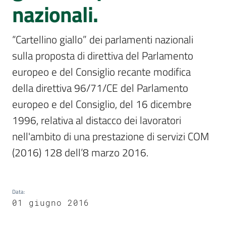
Sessioni
nazionali.
europee
“Cartellino giallo” dei parlamenti nazionali 
Notizie
sulla proposta di direttiva del Parlamento 
Menu selezionato
europeo e del Consiglio recante modifica 
della direttiva 96/71/CE del Parlamento 
europeo e del Consiglio, del 16 dicembre 
Assemblea
1996, relativa al distacco dei lavoratori 
legislativa
nell'ambito di una prestazione di servizi COM 
Assemblea
(2016) 128 dell’8 marzo 2016.
Attività
Data
:
Argomenti
01 giugno 2016
Per i media