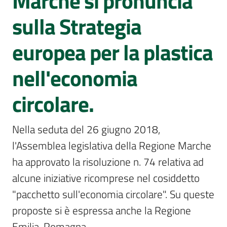
Marche si pronuncia
Sessioni
europee
sulla Strategia
europea per la plastica
Notizie
Menu selezionato
nell'economia
circolare.
Assemblea
legislativa
Nella seduta del 26 giugno 2018, 
l'Assemblea legislativa della Regione Marche 
Assemblea
ha approvato la risoluzione n. 74 relativa ad 
Attività
alcune iniziative ricomprese nel cosiddetto 
"pacchetto sull'economia circolare". Su queste 
Argomenti
proposte si è espressa anche la Regione 
Emilia-Romagna.
Per i media