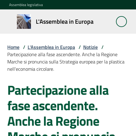
Vai al contenuto
Vai alla navigazione
Vai al footer
Assemblea legislativa
L'Assemblea
L'Assemblea in Europa
in Europa
Home
/
L'Assemblea in Europa
/
Notizie
/
Cos'è
Partecipazione alla fase ascendente. Anche la Regione
la
Marche si pronuncia sulla Strategia europea per la plastica
Sessione
nell'economia circolare.
europea
Partecipazione alla
Salta al contenuto
La
Rete
fase ascendente.
europea
regionale
Anche la Regione
Le