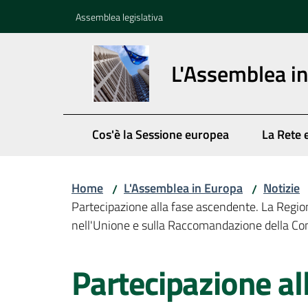
Vai al contenuto
Vai alla navigazione
Vai al footer
Assemblea legislativa
L'Assemblea i
Cos'è la Sessione europea
La Rete 
Home
L'Assemblea in Europa
Notizie
/
/
Partecipazione alla fase ascendente. La Region
nell'Unione e sulla Raccomandazione della Com
Salta al contenuto
Partecipazione al