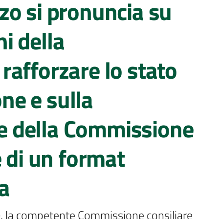
zo si pronuncia su
i della
afforzare lo stato
one e sulla
 della Commissione
e di un format
la
, la competente Commissione consiliare 