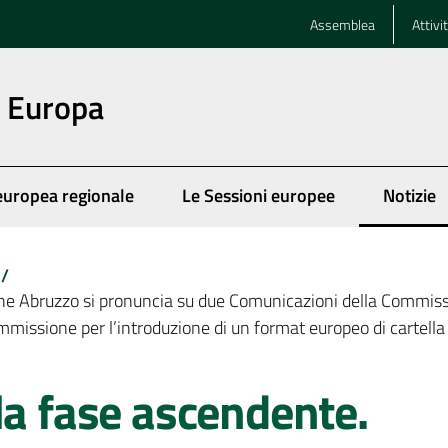
Assemblea
Attivi
n Europa
europea regionale
Le Sessioni europee
Notizie
Menu se
/
e Abruzzo si pronuncia su due Comunicazioni della Commission
missione per l’introduzione di un format europeo di cartella
la fase ascendente.