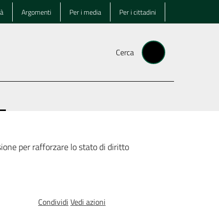
tà
Argomenti
Per i media
Per i cittadini
Cerca
lezionato
e per rafforzare lo stato di diritto
Condividi
Vedi azioni