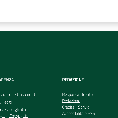
ARENZA
REDAZIONE
trazione trasparente
Responsabile sito
Redazione
illeciti
Credits
-
Scrivici
ccesso agli atti
Accessibilità
e
RSS
gali
e
Copyrights