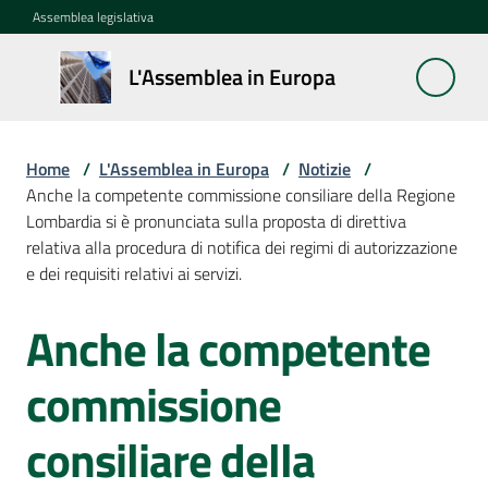
Vai al contenuto
Vai alla navigazione
Vai al footer
Assemblea legislativa
L'Assemblea
L'Assemblea in Europa
in Europa
Home
/
L'Assemblea in Europa
/
Notizie
/
Cos'è
Anche la competente commissione consiliare della Regione
la
Lombardia si è pronunciata sulla proposta di direttiva
Sessione
relativa alla procedura di notifica dei regimi di autorizzazione
europea
e dei requisiti relativi ai servizi.
Anche la competente
La
Salta al contenuto
Rete
europea
commissione
regionale
consiliare della
Le