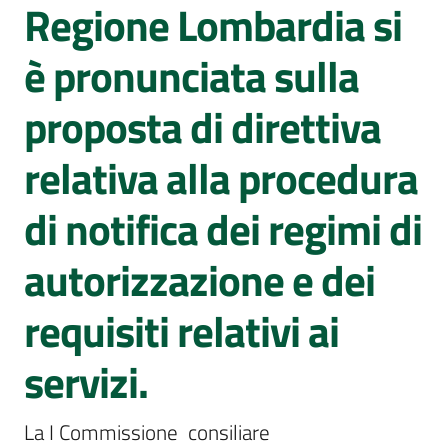
Sessioni
Regione Lombardia si
europee
è pronunciata sulla
Notizie
Menu selezionato
proposta di direttiva
relativa alla procedura
di notifica dei regimi di
Assemblea
legislativa
autorizzazione e dei
Assemblea
requisiti relativi ai
Attività
servizi.
Argomenti
La I Commissione  consiliare 
Per i media