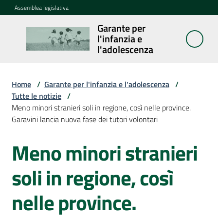
Vai al contenuto
Vai alla navigazione
Vai al footer
Assemblea legislativa
Garante per
Garante per
l'infanzia e
l'infanzia e
l'adolescenza
l'adolescenza
Home
/
Garante per l'infanzia e l'adolescenza
/
Tutte le notizie
/
Cosa
Meno minori stranieri soli in regione, così nelle province.
fa
Garavini lancia nuova fase dei tutori volontari
Notizie
Meno minori stranieri
Salta al contenuto
Agenda
soli in regione, così
Assemblea
nelle province.
dei
ragazzi