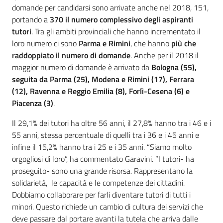
domande per candidarsi sono arrivate anche nel 2018, 151,
portando a
370 il numero complessivo degli aspiranti
tutori
. Tra gli ambiti provinciali che hanno incrementato il
loro numero ci sono
Parma e Rimini
, che hanno
più che
raddoppiato il numero di domande
. Anche per il 2018 il
maggior numero di domande è arrivato da
Bologna (55),
seguita da Parma (25), Modena e Rimini (17), Ferrara
(12), Ravenna e Reggio Emilia (8), Forlì-Cesena (6) e
Piacenza (3)
.
Il 29,1% dei tutori ha oltre 56 anni, il 27,8% hanno tra i 46 e i
55 anni, stessa percentuale di quelli tra i 36 e i 45 anni e
infine il 15,2% hanno tra i 25 e i 35 anni. “Siamo molto
orgogliosi di loro”, ha commentato Garavini. “I tutori- ha
proseguito- sono una grande risorsa. Rappresentano la
solidarietà, le capacità e le competenze dei cittadini.
Dobbiamo collaborare per farli diventare tutori di tutti i
minori. Questo richiede un cambio di cultura dei servizi che
deve passare dal portare avanti la tutela che arriva dalle