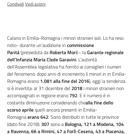
Condividi
Vedi azioni
Per i cittadini
Introduzione
Calano in Emilia-Romagna i minori stranieri soli. Lo ha reso
noto- durante un’audizione in
commissione
Parità
(presieduta da
Roberta Mori
)– la
Garante regionale
dell’Infanzia Maria Clede Garavini
. L’autorità
dell’Assemblea legislativa ha fornito ai consiglieri i numeri
del fenomeno: dopo anni di incremento (i minori in in Emilia-
Romagna erano
1.081 alla fine del 2016
), oggi la tendenza
si è invertita: al 31 dicembre del
2018
i minori stranieri non
accompagnati in regione erano
792
. E il numero è in
costante diminuzione considerando che
alla fine dello
scorso aprile
quelli ancora presenti in Emilia-
Romagna
erano 642
. Sono distribuiti in tutte le province
(dato fine 2018):
307
sono a
Bologna, 121 a Modena, 104
a Ravenna, 66 a Rimini, 47 a Forlì-Cesena, 43 a Piacenza,