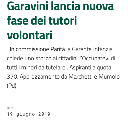
Garavini lancia nuova
e
delle
fase dei tutori
ragazze
volontari
  In commissione Parità la Garante Infanzia 
Assemblea
chiede uno sforzo ai cittadini: “Occupatevi di 
legislativa
tutti i minori da tutelare”. Aspiranti a quota 
370. Apprezzamento da Marchetti e Mumolo 
Assemblea
(Pd)  
Attività
Argomenti
Data
:
19 giugno 2019
Per i media