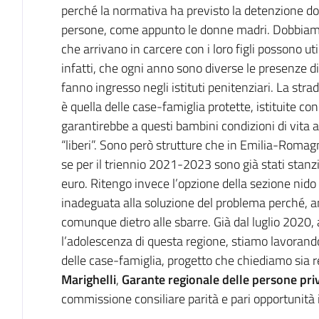
perché la normativa ha previsto la detenzione dom
persone, come appunto le donne madri. Dobbiamo
che arrivano in carcere con i loro figli possono u
infatti, che ogni anno sono diverse le presenze di
fanno ingresso negli istituti penitenziari. La stra
è quella delle case-famiglia protette, istituite c
garantirebbe a questi bambini condizioni di vita 
“liberi”. Sono però strutture che in Emilia-Roma
se per il triennio 2021-2023 sono già stati stanziat
euro. Ritengo invece l’opzione della sezione nido a
inadeguata alla soluzione del problema perché, a
comunque dietro alle sbarre. Già dal luglio 2020, 
l’adolescenza di questa regione, stiamo lavorando 
delle case-famiglia, progetto che chiediamo sia r
Marighelli
,
Garante regionale delle persone priv
commissione consiliare parità e pari opportunit