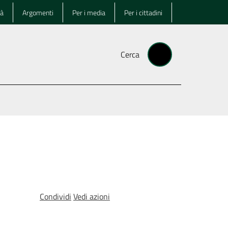
tà
Argomenti
Per i media
Per i cittadini
Cerca
Condividi
Vedi azioni