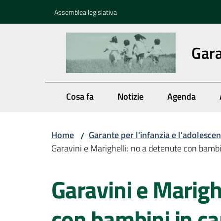
Vai al contenuto
Vai alla navigazione
Vai al footer
Assemblea legislativa
Gara
Cosa fa
Notizie
Agenda
Home
Garante per l'infanzia e l'adolesce
/
Garavini e Marighelli: no a detenute con bambin
Salta al contenuto
Garavini e Marigh
con bambini in car