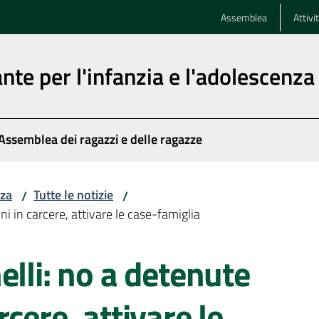
Assemblea
Attivi
nte per l'infanzia e l'adolescenza
Assemblea dei ragazzi e delle ragazze
nza
Tutte le notizie
/
/
i in carcere, attivare le case-famiglia
elli: no a detenute
cere, attivare le