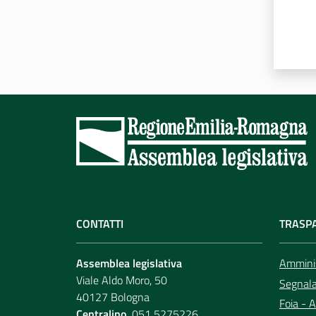
CONTATTI
TRASP
Assemblea legislativa
Amminis
Viale Aldo Moro, 50
Segnala 
40127 Bologna
Foia - A
Centralino
051 5275226