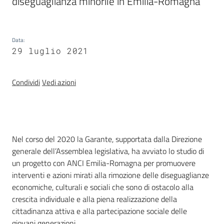
diseguaglianza minorile in Emilia-Romagna 
e
delle
ragazze
Data
:
29 luglio 2021
Condividi
Vedi azioni
Assemblea
legislativa
Introduzione
Assemblea
Nel corso del 2020 la Garante, supportata dalla Direzione
generale dell’Assemblea legislativa, ha avviato lo studio di
Attività
un progetto con ANCI Emilia-Romagna per promuovere
interventi e azioni mirati alla rimozione delle diseguaglianze
economiche, culturali e sociali che sono di ostacolo alla
Argomenti
crescita individuale e alla piena realizzazione della
cittadinanza attiva e alla partecipazione sociale delle
Per i media
giovani generazioni.