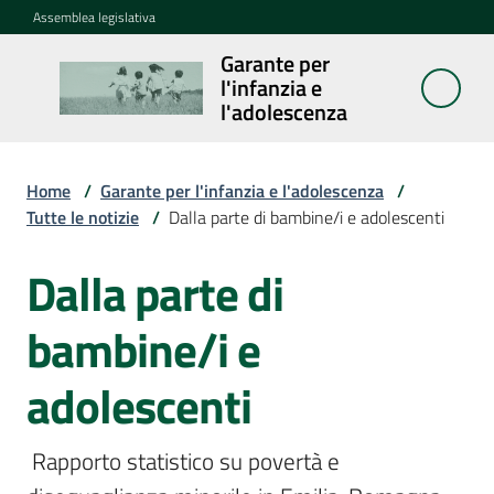
Vai al contenuto
Vai alla navigazione
Vai al footer
Assemblea legislativa
Garante per
Garante per
l'infanzia e
l'infanzia e
l'adolescenza
l'adolescenza
Home
/
Garante per l'infanzia e l'adolescenza
/
Tutte le notizie
/
Dalla parte di bambine/i e adolescenti
Cosa
fa
Dalla parte di
Salta al contenuto
Notizie
bambine/i e
Agenda
adolescenti
Assemblea
dei
 Rapporto statistico su povertà e 
ragazzi