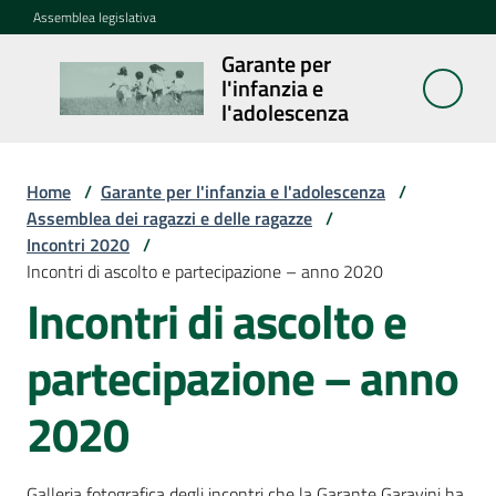
Vai al contenuto
Vai alla navigazione
Vai al footer
Assemblea legislativa
Garante per
Garante per
l'infanzia e
l'infanzia e
l'adolescenza
l'adolescenza
Home
/
Garante per l'infanzia e l'adolescenza
/
Assemblea dei ragazzi e delle ragazze
/
Cosa
Incontri 2020
/
fa
Incontri di ascolto e partecipazione – anno 2020
Incontri di ascolto e
Notizie
partecipazione – anno
Agenda
2020
Assemblea
dei
ragazzi
Galleria fotografica degli incontri che la Garante Garavini ha