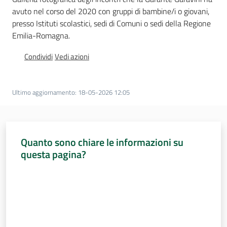
e
avuto nel corso del 2020 con gruppi di bambine/i o giovani,
delle
presso Istituti scolastici, sedi di Comuni o sedi della Regione
ragazze
Emilia-Romagna.
Menu selezionato
Condividi
Vedi azioni
Ultimo aggiornamento
:
18-05-2026 12:05
Assemblea
legislativa
Assemblea
Quanto sono chiare le informazioni su
questa pagina?
Attività
Valuta da 1 a 5 stelle
Argomenti
Per i media