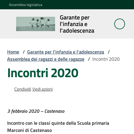
Vai al contenuto
Vai alla navigazione
Vai al footer
Assemblea legislativa
Garante per
Garante per
l'infanzia e
l'infanzia e
l'adolescenza
l'adolescenza
Home
/
Garante per l'infanzia e l'adolescenza
/
Assemblea dei ragazzi e delle ragazze
/
Incontri 2020
Cosa
Incontri 2020
fa
Notizie
Condividi
Vedi azioni
Agenda
3 febbraio 2020 – Castenaso
Assemblea
Incontro con le classi quinte della Scuola primaria
dei
Marconi di Castenaso
ragazzi