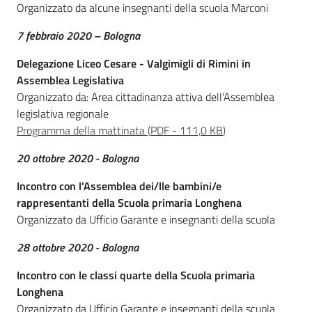
Organizzato da alcune insegnanti della scuola Marconi
e
delle
7 febbraio 2020 – Bologna
ragazze
Menu selezionato
Delegazione Liceo Cesare - Valgimigli di Rimini in
Assemblea Legislativa
Organizzato da: Area cittadinanza attiva dell'Assemblea
legislativa regionale
Programma della mattinata
(
PDF
-
111,0 KB
)
Assemblea
legislativa
20 ottobre 2020 - Bologna
Incontro con l'Assemblea dei/lle bambini/e
Assemblea
rappresentanti della Scuola primaria Longhena
Organizzato da Ufficio Garante e insegnanti della scuola
Attività
28 ottobre 2020 - Bologna
Argomenti
Incontro con le classi quarte della Scuola primaria
Longhena
Per i media
Organizzato da Ufficio Garante e insegnanti della scuola