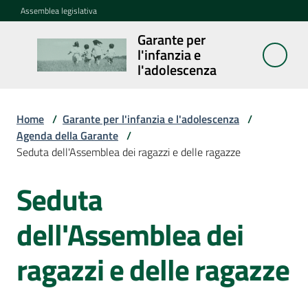
Vai al contenuto
Vai alla navigazione
Vai al footer
Assemblea legislativa
Garante per
Garante per
l'infanzia e
l'infanzia e
l'adolescenza
l'adolescenza
Home
/
Garante per l'infanzia e l'adolescenza
/
Agenda della Garante
/
Cosa
Seduta dell'Assemblea dei ragazzi e delle ragazze
fa
Seduta
Salta al contenuto
Notizie
dell'Assemblea dei
Agenda
ragazzi e delle ragazze
Assemblea
dei
ragazzi