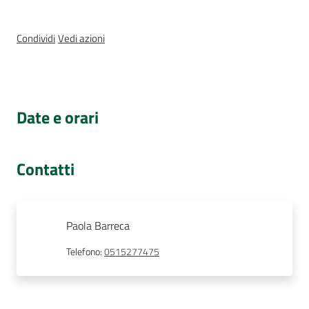
e
delle
Condividi
Vedi azioni
ragazze
Date e orari
Assemblea
legislativa
Contatti
Assemblea
Attività
Paola Barreca
Telefono
:
0515277475
Argomenti
Per i media