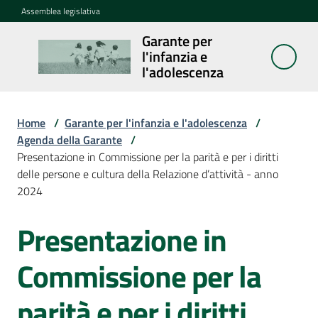
Vai al contenuto
Vai alla navigazione
Vai al footer
Assemblea legislativa
Garante per
Garante per
l'infanzia e
l'infanzia e
l'adolescenza
l'adolescenza
Home
/
Garante per l'infanzia e l'adolescenza
/
Agenda della Garante
/
Cosa
Presentazione in Commissione per la parità e per i diritti
fa
delle persone e cultura della Relazione d’attività - anno
2024
Notizie
Presentazione in
Salta al contenuto
Agenda
Commissione per la
Assemblea
dei
parità e per i diritti
ragazzi