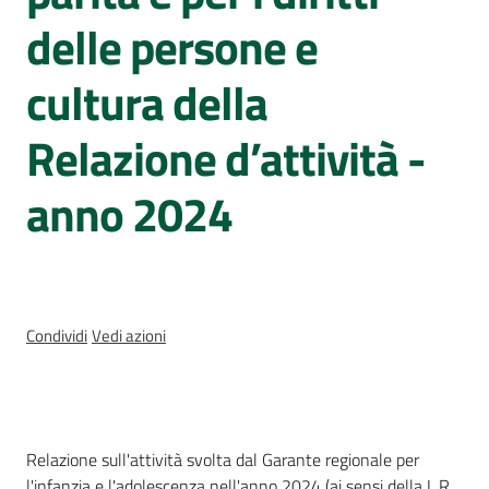
e
delle persone e
delle
ragazze
cultura della
Relazione d’attività -
anno 2024
Assemblea
legislativa
Assemblea
Condividi
Vedi azioni
Attività
Argomenti
Cos'è
Relazione sull'attività svolta dal Garante regionale per
Per i media
l'infanzia e l'adolescenza nell'anno 2024 (ai sensi della L.R.