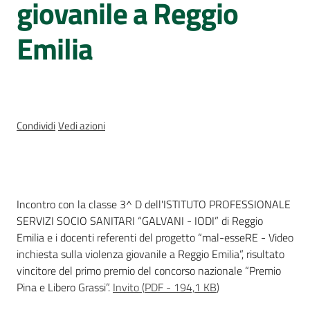
giovanile a Reggio
e
delle
Emilia
ragazze
Condividi
Vedi azioni
Assemblea
legislativa
Assemblea
Cos'è
Incontro con la classe 3^ D dell'ISTITUTO PROFESSIONALE
SERVIZI SOCIO SANITARI “GALVANI - IODI” di Reggio
Attività
Emilia e i docenti referenti del progetto “mal-esseRE - Video
inchiesta sulla violenza giovanile a Reggio Emilia”, risultato
Argomenti
vincitore del primo premio del concorso nazionale “Premio
Pina e Libero Grassi”.
Invito
(
PDF
-
194,1 KB
)
Per i media