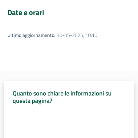
Date e orari
Per i cittadini
Ultimo aggiornamento
:
30-05-2025, 10:10
Quanto sono chiare le informazioni su
questa pagina?
Valuta da 1 a 5 stelle