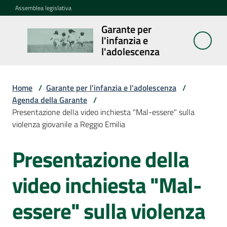
Vai al contenuto
Vai alla navigazione
Vai al footer
Assemblea legislativa
Garante per
Garante per
l'infanzia e
l'infanzia e
l'adolescenza
l'adolescenza
Home
/
Garante per l'infanzia e l'adolescenza
/
Agenda della Garante
/
Cosa
Presentazione della video inchiesta "Mal-essere" sulla
fa
violenza giovanile a Reggio Emilia
Notizie
Presentazione della
Salta al contenuto
Agenda
video inchiesta "Mal-
Assemblea
essere" sulla violenza
dei
ragazzi