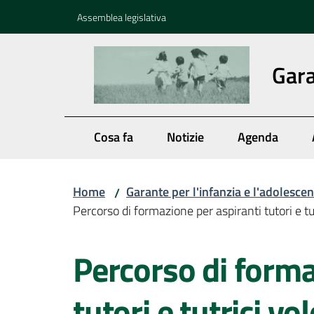
Vai al contenuto
Vai alla navigazione
Vai al footer
Assemblea legislativa
Gara
Cosa fa
Notizie
Agenda
Home
Garante per l'infanzia e l'adolesce
/
Percorso di formazione per aspiranti tutori e 
Salta al contenuto
Percorso di forma
tutori e tutrici vo