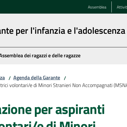
Assemblea
Attivi
nte per l'infanzia e l'adolescenza
Assemblea dei ragazzi e delle ragazze
nza
Agenda della Garante
/
/
tutrici volontari/e di Minori Stranieri Non Accompagnati (MSN
zione per aspiranti
lontari/e di Minori