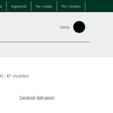
tà
Argomenti
Per i media
Per i cittadini
Cerca
A) - 6^ incontro
Condividi
Vedi azioni