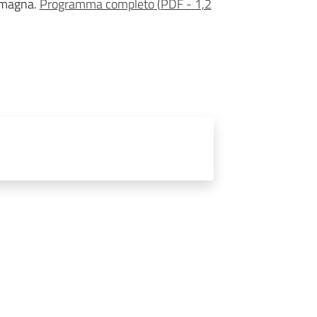
Romagna.
Programma completo
(
PDF
-
1,2