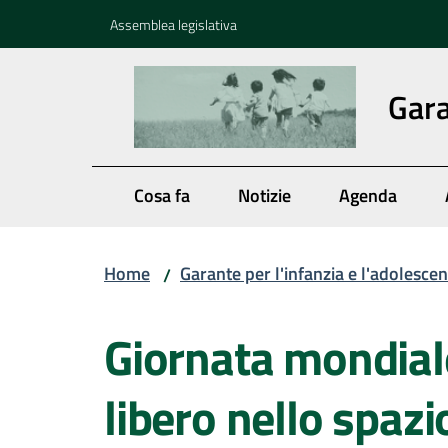
Vai al contenuto
Vai alla navigazione
Vai al footer
Assemblea legislativa
Gara
Cosa fa
Notizie
Agenda
Home
Garante per l'infanzia e l'adolesce
/
Salta al contenuto
Giornata mondiale 
libero nello spaz