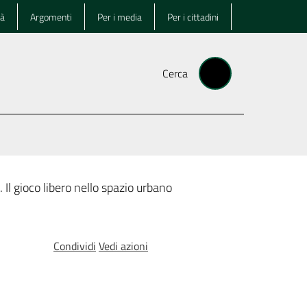
tà
Argomenti
Per i media
Per i cittadini
Cerca
 Il gioco libero nello spazio urbano
Condividi
Vedi azioni