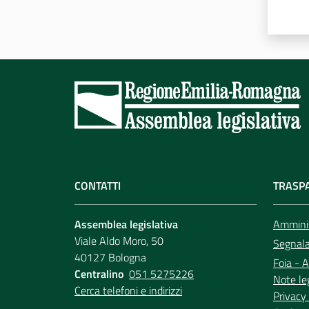
CONTATTI
TRASP
Assemblea legislativa
Amminis
Viale Aldo Moro, 50
Segnala 
40127 Bologna
Foia - A
Centralino
051 5275226
Note le
Cerca telefoni e indirizzi
Privacy 